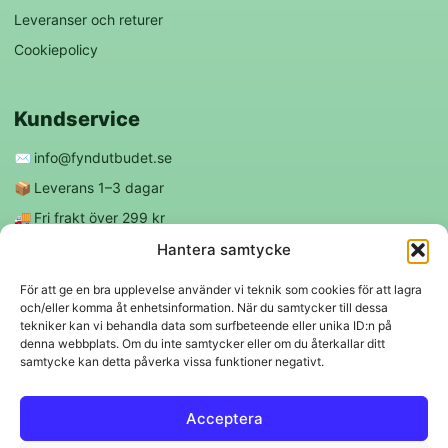
Leveranser och returer
Cookiepolicy
Kundservice
✉️
info@fyndutbudet.se
📦
Leverans 1–3 dagar
🚚
Fri frakt över 299 kr
😊
Nöjd kund-garanti
Hantera samtycke
För att ge en bra upplevelse använder vi teknik som cookies för att lagra
och/eller komma åt enhetsinformation. När du samtycker till dessa
Följ oss
tekniker kan vi behandla data som surfbeteende eller unika ID:n på
denna webbplats. Om du inte samtycker eller om du återkallar ditt
samtycke kan detta påverka vissa funktioner negativt.
f
◎
Acceptera
Trygga betalningar