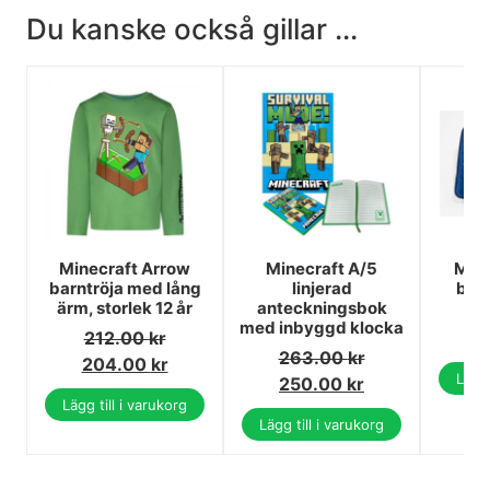
Du kanske också gillar ...
Minecraft Arrow
Minecraft A/5
Mine
barntröja med lång
linjerad
bad
ärm, storlek 12 år
anteckningsbok
4
med inbyggd klocka
212.00
kr
1
263.00
kr
204.00
kr
Lägg 
250.00
kr
Lägg till i varukorg
Lägg till i varukorg