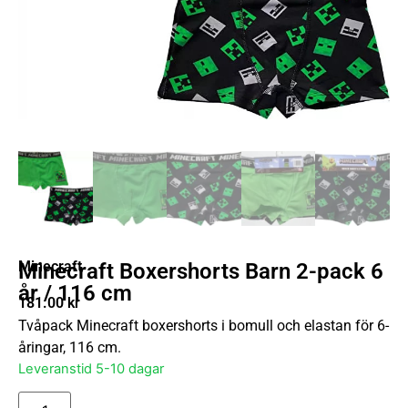
Minecraft
Minecraft Boxershorts Barn 2-pack 6
år / 116 cm
181.00
kr
Tvåpack Minecraft boxershorts i bomull och elastan för 6-
åringar, 116 cm.
Leveranstid 5-10 dagar