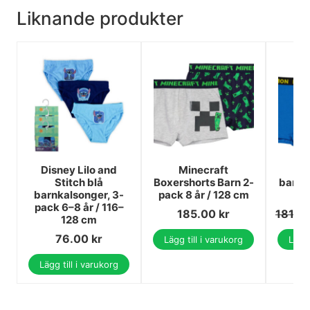
Liknande produkter
Disney Lilo and
Minecraft
Stitch blå
Boxershorts Barn 2-
barnb
barnkalsonger, 3-
pack 8 år / 128 cm
p
pack 6–8 år / 116–
185.00
kr
181.0
128 cm
76.00
kr
Lägg till i varukorg
Lägg 
Lägg till i varukorg