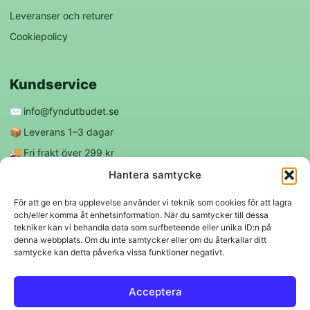
Leveranser och returer
Cookiepolicy
Kundservice
✉️
info@fyndutbudet.se
📦
Leverans 1–3 dagar
🚚
Fri frakt över 299 kr
😊
Nöjd kund-garanti
Hantera samtycke
För att ge en bra upplevelse använder vi teknik som cookies för att lagra
och/eller komma åt enhetsinformation. När du samtycker till dessa
Följ oss
tekniker kan vi behandla data som surfbeteende eller unika ID:n på
denna webbplats. Om du inte samtycker eller om du återkallar ditt
samtycke kan detta påverka vissa funktioner negativt.
f
◎
Acceptera
Trygga betalningar