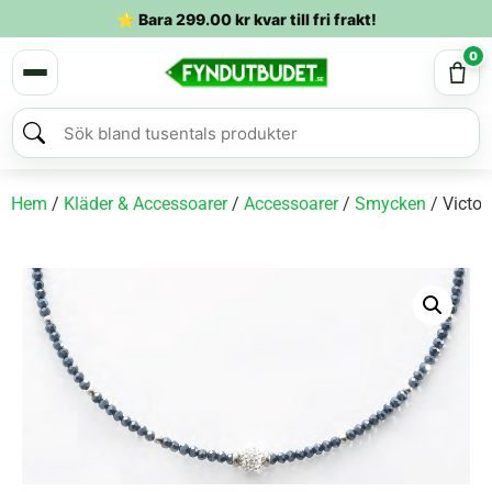
⭐ Bara
299.00
kr
kvar till fri frakt!
0
Hem
/
Kläder & Accessoarer
/
Accessoarer
/
Smycken
/ Victor