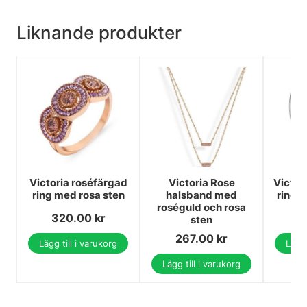
Liknande produkter
Victoria roséfärgad
Victoria Rose
Victor
ring med rosa sten
halsband med
ring 
roséguld och rosa
320.00
kr
1
sten
267.00
kr
Lägg till i varukorg
Lägg 
Lägg till i varukorg