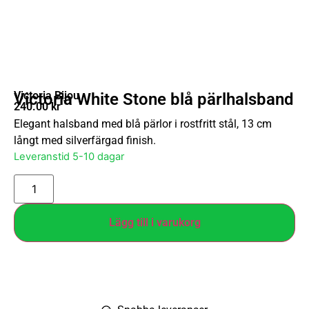
Victoria Bijou
Victoria White Stone blå pärlhalsband
240.00
kr
Elegant halsband med blå pärlor i rostfritt stål, 13 cm
långt med silverfärgad finish.
Leveranstid 5-10 dagar
Lägg till i varukorg