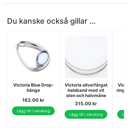
Du kanske också gillar ...
Victoria Blue Drop-
Victoria silverfärgat
Victor
hänge
halsband med vit
ring m
sten och halvmåne
162.00
kr
315.00
kr
3
Lägg till i varukorg
Lägg till i varukorg
Lägg 