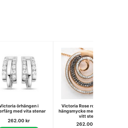
Victoria örhängen i
Victoria Rose roséfärgad
verfärg med vita stenar
hängsmycke med svart och
vitt sten
262.00
kr
262.00
kr