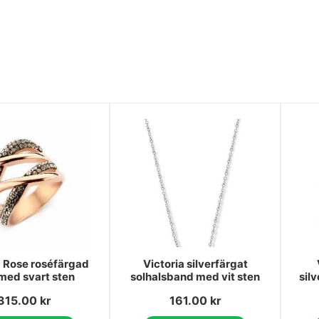
a Rose roséfärgad
Victoria silverfärgat
 med svart sten
solhalsband med vit sten
sil
315.00
kr
161.00
kr