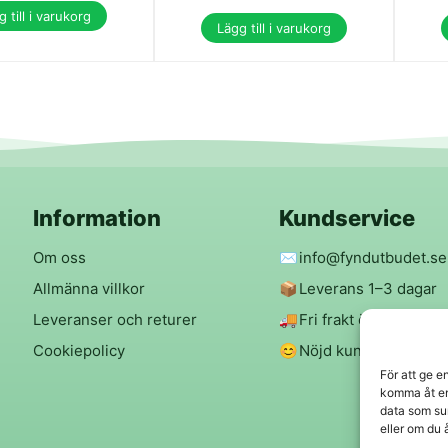
 till i varukorg
Lägg till i varukorg
Information
Kundservice
Om oss
✉️
info@fyndutbudet.se
Allmänna villkor
📦
Leverans 1–3 dagar
Leveranser och returer
🚚
Fri frakt över 299 kr
Cookiepolicy
😊
Nöjd kund-garanti
För att ge e
komma åt en
data som su
eller om du 