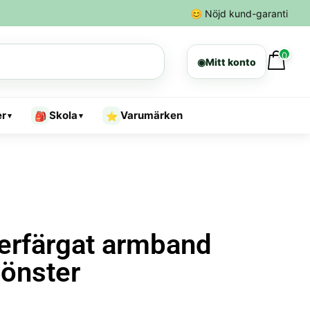
😊
Nöjd kund-garanti
0
◉
Mitt konto
er
Skola
Varumärken
🎒
⭐
▾
▾
lverfärgat armband
önster