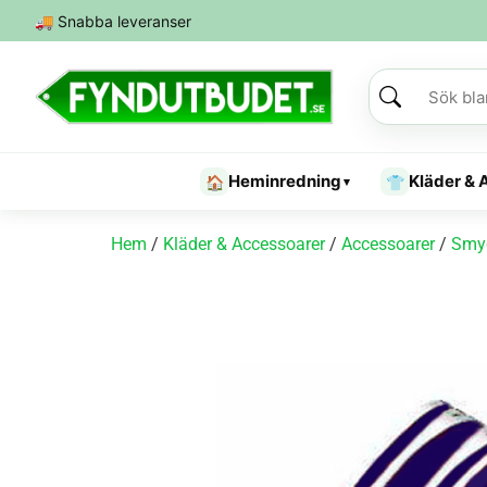
🚚
Snabba leveranser
Heminredning
Kläder & 
🏠
👕
▾
Hem
/
Kläder & Accessoarer
/
Accessoarer
/
Smy