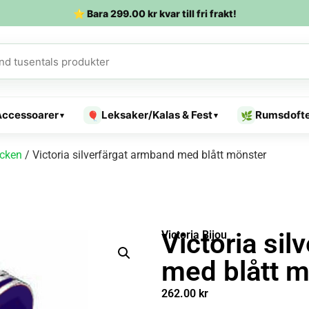
⭐ Bara
299.00
kr
kvar till fri frakt!
Accessoarer
Leksaker/Kalas & Fest
Rumsdoft
🎈
🌿
▾
▾
cken
/ Victoria silverfärgat armband med blått mönster
Victoria si
Victoria Bijou
med blått m
262.00
kr