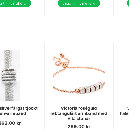
 till i varukorg
Lägg till i varukorg
silverfärgat tjockt
Victoria roséguld
V
sh-armband
rektangulärt armband med
hals
vita stenar
262.00
kr
299.00
kr