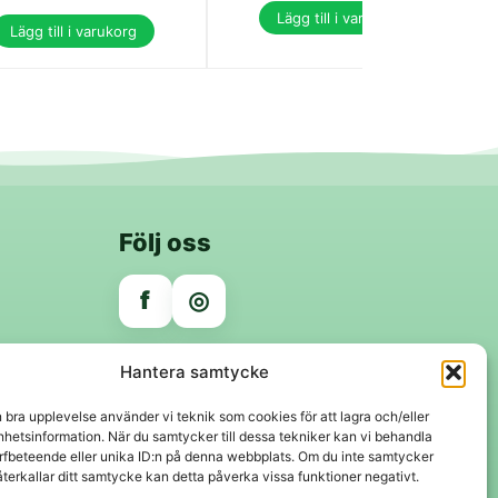
Lägg till i varukorg
Lägg till i varukorg
Följ oss
f
◎
Trygga betalningar
Hantera samtycke
Klarna
VISA
Mastercard
Swish
n bra upplevelse använder vi teknik som cookies för att lagra och/eller
hetsinformation. När du samtycker till dessa tekniker kan vi behandla
rfbeteende eller unika ID:n på denna webbplats. Om du inte samtycker
återkallar ditt samtycke kan detta påverka vissa funktioner negativt.