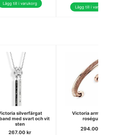
Lägg till i varukorg
Lägg till i varukorg
ictoria silverfärgat
Victoria armband i
band med svart och vit
roséguld
sten
294.00
kr
267.00
kr