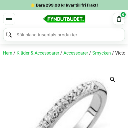
⭐ Bara
299.00
kr
kvar till fri frakt!
0
Hem
/
Kläder & Accessoarer
/
Accessoarer
/
Smycken
/ Victor