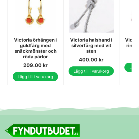
Victoria örhängen i
Victoria halsband i
Victor
guldfärg med
silverfärg med vit
ring 
snäckmönster och
sten
2
röda pärlor
400.00
kr
209.00
kr
Lägg 
Lägg till i varukorg
Lägg till i varukorg