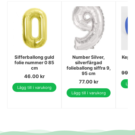
Sifferballong guld
Number Silver,
Keps L
folie nummer 0 85
silverfärgad
cm
folieballong siffra 9,
99.0
95 cm
46.00
kr
77.00
kr
Lägg 
Lägg till i varukorg
Lägg till i varukorg