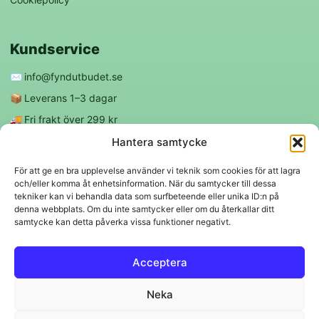
Kundservice
✉️
info@fyndutbudet.se
📦
Leverans 1–3 dagar
🚚
Fri frakt över 299 kr
😊
Nöjd kund-garanti
Hantera samtycke
För att ge en bra upplevelse använder vi teknik som cookies för att lagra
och/eller komma åt enhetsinformation. När du samtycker till dessa
Följ oss
tekniker kan vi behandla data som surfbeteende eller unika ID:n på
denna webbplats. Om du inte samtycker eller om du återkallar ditt
samtycke kan detta påverka vissa funktioner negativt.
f
◎
Acceptera
Trygga betalningar
Neka
Klarna
VISA
Mastercard
Swish