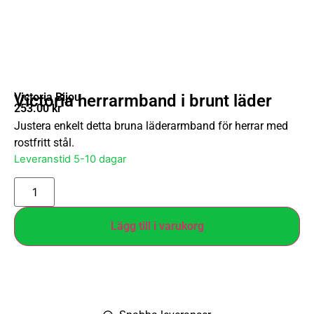
Victoria Bijou
Victoria herrarmband i brunt läder
253.00
kr
Justera enkelt detta bruna läderarmband för herrar med
rostfritt stål.
Leveranstid 5-10 dagar
Lägg till i varukorg