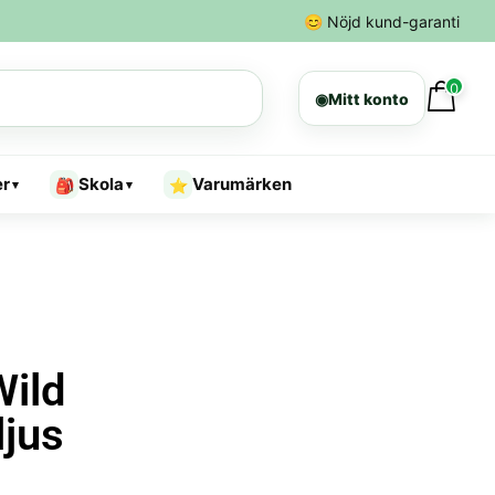
😊
Nöjd kund-garanti
0
◉
Mitt konto
er
Skola
Varumärken
🎒
⭐
▾
▾
Wild
jus