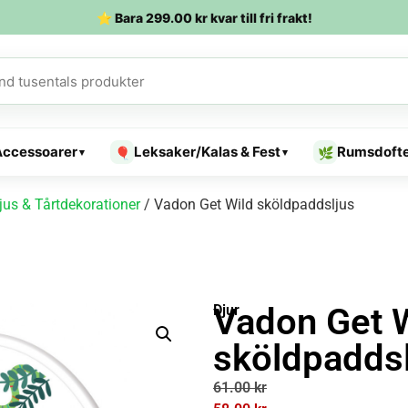
⭐ Bara
299.00
kr
kvar till fri frakt!
Accessoarer
Leksaker/Kalas & Fest
Rumsdoft
🎈
🌿
▾
▾
ljus & Tårtdekorationer
/ Vadon Get Wild sköldpaddsljus
Vadon Get 
Djur
sköldpaddsl
61.00
kr