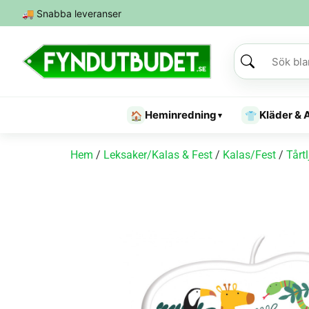
🚚
Snabba leveranser
Heminredning
Kläder & 
🏠
👕
▾
Hem
/
Leksaker/Kalas & Fest
/
Kalas/Fest
/
Tårt