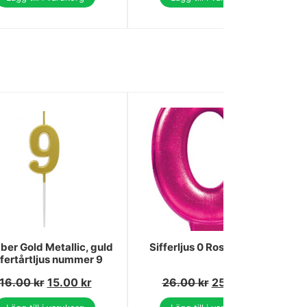
er Gold Metallic, guld
Sifferljus 0 Rosa Tårtljus
ffertårtljus nummer 9
16.00
kr
15.00
kr
26.00
kr
25.00
kr