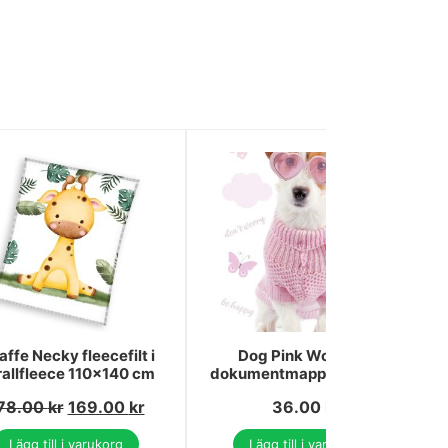
affe Necky fleecefilt i
Dog Pink World A4
rallfleece 110x140 cm
dokumentmapp med resår
78.00
kr
169.00
kr
36.00
kr
Lägg till i varukorg
Lägg till i varukorg