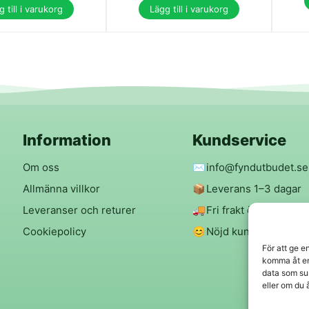
 till i varukorg
Lägg till i varukorg
Information
Kundservice
Om oss
✉️
info@fyndutbudet.se
Allmänna villkor
📦
Leverans 1–3 dagar
Leveranser och returer
🚚
Fri frakt över 299 kr
Cookiepolicy
😊
Nöjd kund-garanti
För att ge e
komma åt en
data som su
eller om du 