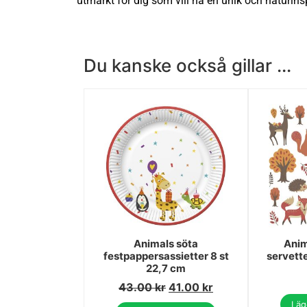
utmärkt för dig som vill ha en unik och naturinsp
Du kanske också gillar ...
Animals söta
Anim
festpappersassietter 8 st
servett
22,7 cm
43.00
kr
41.00
kr
Lägg