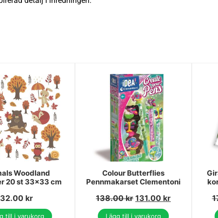
irerad detalj i inredningen.
als Woodland
Colour Butterflies
Gir
er 20 st 33x33 cm
Pennmakarset Clementoni
ko
32.00
kr
138.00
kr
131.00
kr
1
 till i varukorg
Lägg till i varukorg