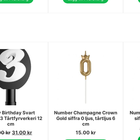
 Birthday Svart
Number Champagne Crown
Numb
 Tårtfyrverkeri 12
Gold siffra 0 ljus, tårtljus 6
si
cm
cm
00
kr
31.00
kr
15.00
kr