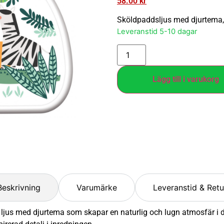
58.00
kr
Sköldpaddsljus med djurtema, 
Leveranstid 5-10 dagar
Lägg till i varukorg
Beskrivning
Varumärke
Leveranstid & Retu
t ljus med djurtema som skapar en naturlig och lugn atmosfär i