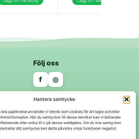
Lägg till i varukorg
Lägg till i varukorg
Följ oss
f
◎
Trygga betalningar
Hantera samtycke
Klarna
VISA
Mastercard
Swish
n bra upplevelse använder vi teknik som cookies för att lagra och/eller
hetsinformation. När du samtycker till dessa tekniker kan vi behandla
rfbeteende eller unika ID:n på denna webbplats. Om du inte samtycker
återkallar ditt samtycke kan detta påverka vissa funktioner negativt.