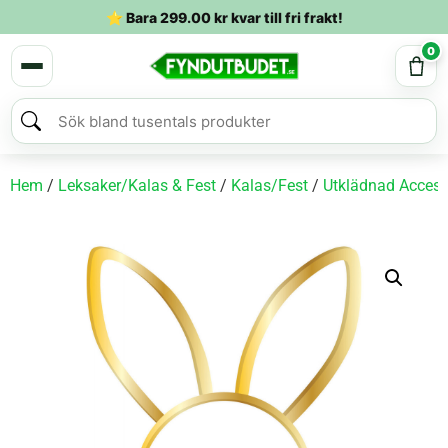
⭐ Bara
299.00
kr
kvar till fri frakt!
0
Hem
/
Leksaker/Kalas & Fest
/
Kalas/Fest
/
Utklädnad Access