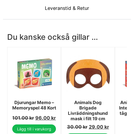
Leveranstid & Retur
Du kanske också gillar ...
Djurungar Memo –
Animals Dog
Anima
Memoryspel 48 Kort
Brigade
Intera
Livräddningshund
tågba
101.00
kr
96.00
kr
mask i filt 19 cm
7
30.00
kr
29.00
kr
7
Lägg till i varukorg