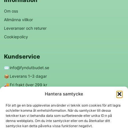
Om oss
Allmänna villkor
Leveranser och returer
Cookiepolicy
Kundservice
✉️
info@fyndutbudet.se
📦
Leverans 1–3 dagar
🚚
Fri frakt över 299 kr
😊
Nöjd kund-garanti
Hantera samtycke
För att ge en bra upplevelse använder vi teknik som cookies för att lagra
och/eller komma åt enhetsinformation. När du samtycker till dessa
Följ oss
tekniker kan vi behandla data som surfbeteende eller unika ID:n på
denna webbplats. Om du inte samtycker eller om du återkallar ditt
samtycke kan detta påverka vissa funktioner negativt.
f
◎