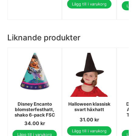
Lägg till i varukorg
Lägg 
Liknande produkter
Disney Encanto
Halloween klassisk
Disn
blomsterfesthatt,
svart häxhatt
Arie
shako 6-pack FSC
Tric
31.00
kr
34.00
kr
Lägg till i varukorg
Lägg till i varukorg
Lägg 