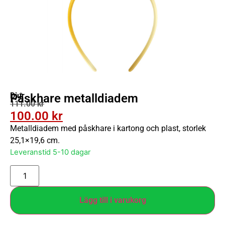
Djur
Påskhare metalldiadem
111.00
kr
100.00
kr
Metalldiadem med påskhare i kartong och plast, storlek
25,1×19,6 cm.
Leveranstid 5-10 dagar
Lägg till i varukorg