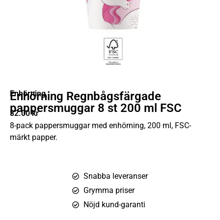
Enhörning
Enhörning Regnbågsfärgade
pappersmuggar 8 st 200 ml FSC
32.00
kr
8-pack pappersmuggar med enhörning, 200 ml, FSC-
märkt papper.
Snabba leveranser
Grymma priser
Nöjd kund-garanti