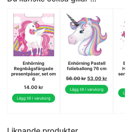
Enhörning
Enhörning Pastell
Enh
Regnbågsfärgade
folieballong 76 cm
Hjär
presentpåsar, set om
serve
56.00
kr
53.00
kr
6
14.00
kr
Lägg till i varukorg
Lägg 
Lägg till i varukorg
Liknande produkter