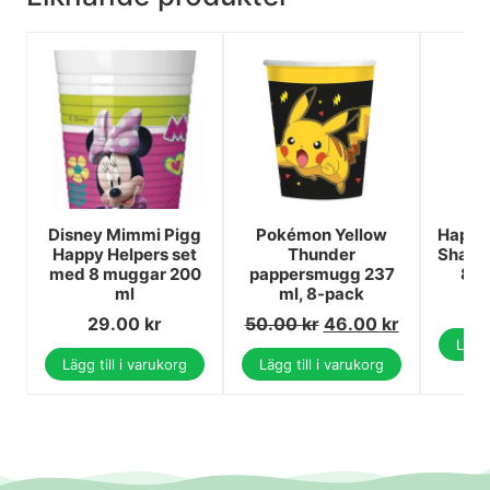
Disney Mimmi Pigg
Pokémon Yellow
Happy 
Happy Helpers set
Thunder
Shark
med 8 muggar 200
pappersmugg 237
8-p
ml
ml, 8-pack
29.00
kr
50.00
kr
46.00
kr
Lägg 
Lägg till i varukorg
Lägg till i varukorg