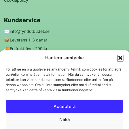
Cookiepolicy
Kundservice
✉️
info@fyndutbudet.se
📦
Leverans 1–3 dagar
🚚
Fri frakt över 299 kr
😊
Nöjd kund-garanti
Hantera samtycke
För att ge en bra upplevelse använder vi teknik som cookies för att lagra
och/eller komma åt enhetsinformation. När du samtycker till dessa
Följ oss
tekniker kan vi behandla data som surfbeteende eller unika ID:n på
denna webbplats. Om du inte samtycker eller om du återkallar ditt
samtycke kan detta påverka vissa funktioner negativt.
f
◎
Acceptera
Trygga betalningar
Neka
Klarna
VISA
Mastercard
Swish