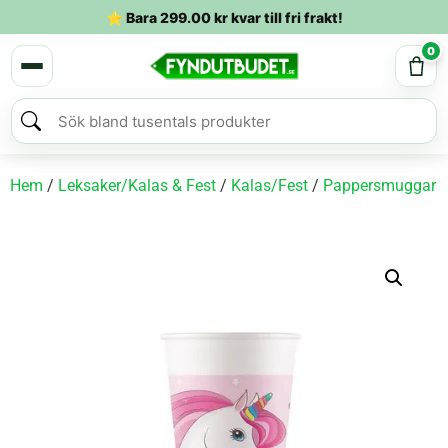
⭐ Bara
299.00
kr
kvar till fri frakt!
0
Hem
/
Leksaker/Kalas & Fest
/
Kalas/Fest
/
Pappersmuggar
/