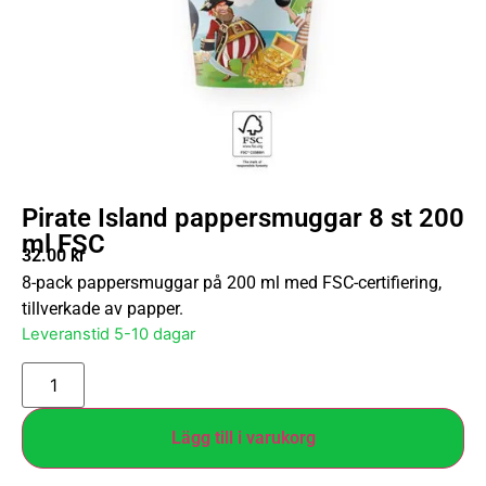
Pirate Island pappersmuggar 8 st 200
ml FSC
32.00
kr
8-pack pappersmuggar på 200 ml med FSC-certifiering,
tillverkade av papper.
Leveranstid 5-10 dagar
Lägg till i varukorg