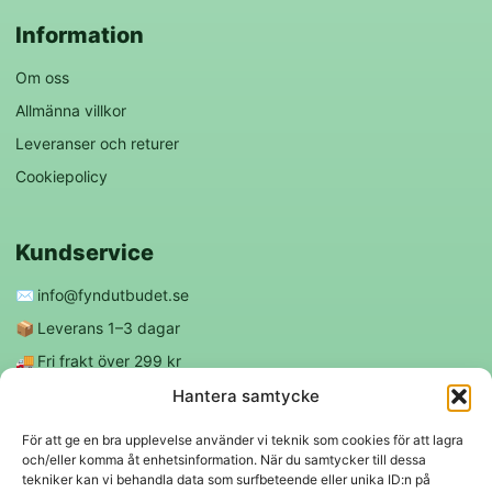
Information
Om oss
Allmänna villkor
Leveranser och returer
Cookiepolicy
Kundservice
✉️
info@fyndutbudet.se
📦
Leverans 1–3 dagar
🚚
Fri frakt över 299 kr
😊
Nöjd kund-garanti
Hantera samtycke
För att ge en bra upplevelse använder vi teknik som cookies för att lagra
och/eller komma åt enhetsinformation. När du samtycker till dessa
Följ oss
tekniker kan vi behandla data som surfbeteende eller unika ID:n på