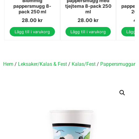
Blommig
pappersmugg med
P
pappersmugg 8-
tjejtema 8-pack 250
pappers
pack 250 ml
ml
200
28.00
kr
28.00
kr
4
Lägg till i varukorg
Lägg till i varukorg
Lägg ti
Hem
/
Leksaker/Kalas & Fest
/
Kalas/Fest
/
Pappersmuggar
/