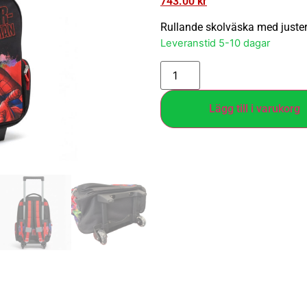
743.00
kr
Rullande skolväska med juster
Leveranstid 5-10 dagar
Lägg till i varukorg