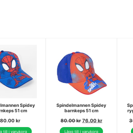
elmannen Spidey
Spindelmannen Spidey
Sp
rnkeps 51 cm
barnkeps 51 cm
ry
80.00
kr
80.00
kr
76.00
kr
3
 till i varukorg
Lägg till i varukorg