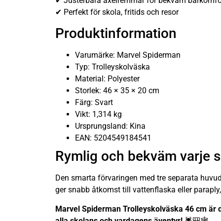
✔ Justerbara axelremmar för bekväm bärkomfo
✔ Perfekt för skola, fritids och resor
Produktinformation
Varumärke: Marvel Spiderman
Typ: Trolleyskolväska
Material: Polyester
Storlek: 46 × 35 × 20 cm
Färg: Svart
Vikt: 1,314 kg
Ursprungsland: Kina
EAN: 5204549184541
Rymlig och bekväm varje 
Den smarta förvaringen med tre separata huvudfac
ger snabb åtkomst till vattenflaska eller parap
Marvel Spiderman Trolleyskolväska 46 cm är de
alla skolans och vardagens äventyr!
🕷️🎒🕸️