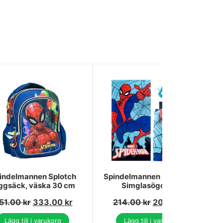
indelmannen Splotch
Spindelmannen Handduk &
ggsäck, väska 30 cm
Simglasögon Set
51.00
kr
333.00
kr
214.00
kr
203.00
kr
Lägg till i varukorg
Lägg till i varukorg