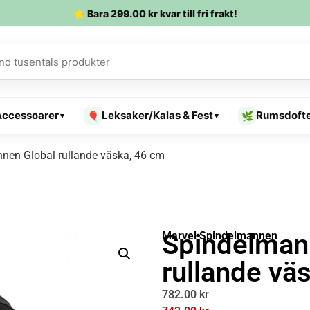
⭐ Bara
299.00
kr
kvar till fri frakt!
Accessoarer
Leksaker/Kalas & Fest
Rumsdoft
🎈
🌿
▾
▾
nen Global rullande väska, 46 cm
Spindelman
Marvel Spindelmannen
rullande vä
782.00
kr