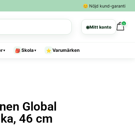
😊
Nöjd kund-garanti
0
◉
Mitt konto
er
Skola
Varumärken
🎒
⭐
▾
▾
nen Global
ska, 46 cm