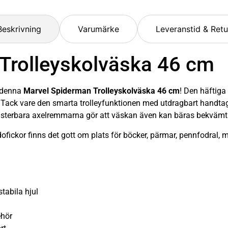
Beskrivning
Varumärke
Leveranstid & Retu
Trolleyskolväska 46 cm
d denna
Marvel Spiderman Trolleyskolväska 46 cm
! Den häftiga
ns. Tack vare den smarta trolleyfunktionen med utdragbart handtag o
 justerbara axelremmarna gör att väskan även kan bäras bekväm
ofickor finns det gott om plats för böcker, pärmar, pennfodral, 
tabila hjul
ehör