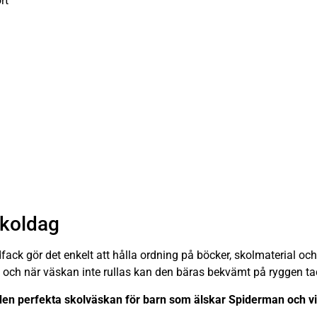
rt
skoldag
k gör det enkelt att hålla ordning på böcker, skolmaterial och p
ly, och när väskan inte rullas kan den bäras bekvämt på ryggen t
n perfekta skolväskan för barn som älskar Spiderman och vill 