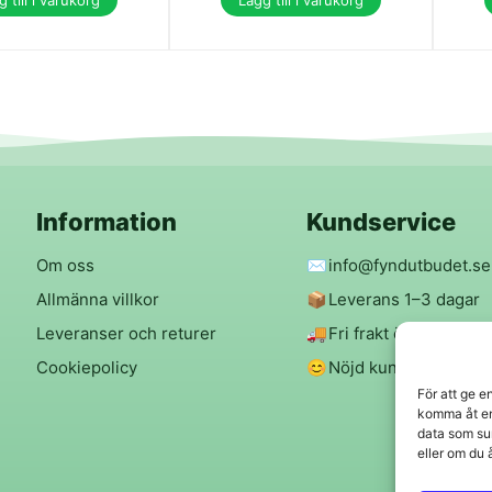
 till i varukorg
Lägg till i varukorg
Information
Kundservice
Om oss
✉️
info@fyndutbudet.se
Allmänna villkor
📦
Leverans 1–3 dagar
Leveranser och returer
🚚
Fri frakt över 299 kr
Cookiepolicy
😊
Nöjd kund-garanti
För att ge e
komma åt en
data som su
eller om du 