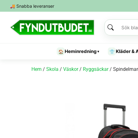
🚚
Snabba leveranser
Heminredning
Kläder & 
🏠
👕
▾
Hem
/
Skola
/
Väskor
/
Ryggsäckar
/ Spindelman