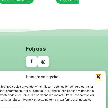
Lägg till i varukorg
Lägg till i varukorg
Följ oss
f
◎
Trygga betalningar
Hantera samtycke
Klarna
VISA
Mastercard
Swish
n bra upplevelse använder vi teknik som cookies för att lagra och/eller
hetsinformation. När du samtycker till dessa tekniker kan vi behandla
rfbeteende eller unika ID:n på denna webbplats. Om du inte samtycker
återkallar ditt samtycke kan detta påverka vissa funktioner negativt.