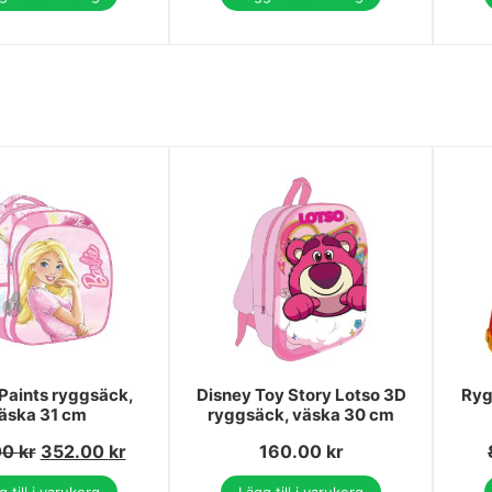
Paints ryggsäck,
Disney Toy Story Lotso 3D
Ryg
äska 31 cm
ryggsäck, väska 30 cm
00
kr
352.00
kr
160.00
kr