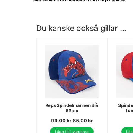
Du kanske också gillar ...
Keps Spindelmannen Blå
Spind
53cm
ba
99.00
kr
85.00
kr
Lägg till i varukorg
Lägg