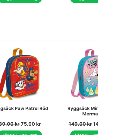
gsäck Paw Patrol Röd
Ryggsäck Mimmi Pigg
Mermaid
89.00
kr
75.00
kr
149.00
kr
145.00
kr