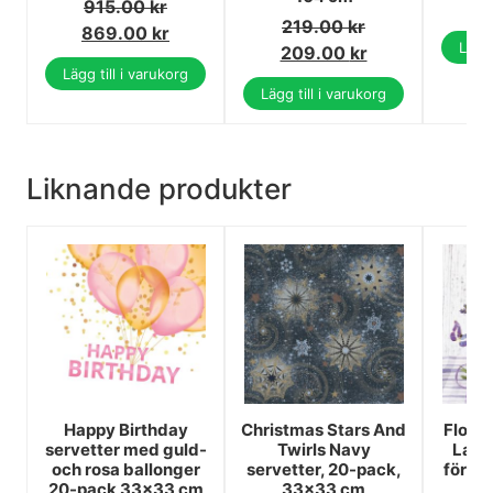
915.00
kr
219.00
kr
869.00
kr
Lägg 
209.00
kr
Lägg till i varukorg
Lägg till i varukorg
Liknande produkter
Happy Birthday
Christmas Stars And
Flowe
servetter med guld-
Twirls Navy
Lave
och rosa ballonger
servetter, 20-pack,
förpa
20-pack 33x33 cm
33x33 cm
3