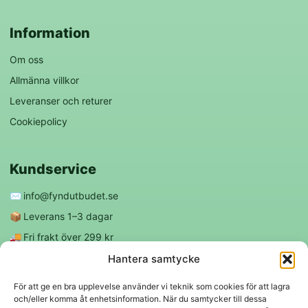
Information
Om oss
Allmänna villkor
Leveranser och returer
Cookiepolicy
Kundservice
✉️
info@fyndutbudet.se
📦
Leverans 1–3 dagar
🚚
Fri frakt över 299 kr
😊
Nöjd kund-garanti
Hantera samtycke
För att ge en bra upplevelse använder vi teknik som cookies för att lagra
och/eller komma åt enhetsinformation. När du samtycker till dessa
Följ oss