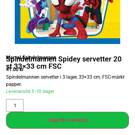
Marvel Spindelmannen
Spindelmannen Spidey servetter 20
st 33×33 cm FSC
41.00
kr
Spindelmannen servetter i 3 lager, 33×33 cm, FSC-märkt
papper.
Leveranstid 5-10 dagar
Lägg till i varukorg