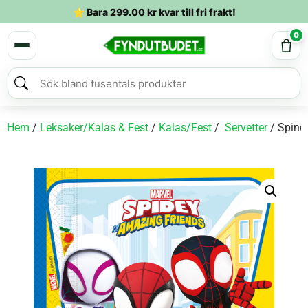
⭐ Bara
299.00
kr
kvar till fri frakt!
0
Hem
/
Leksaker/Kalas & Fest
/
Kalas/Fest
/
Servetter
/ Spind