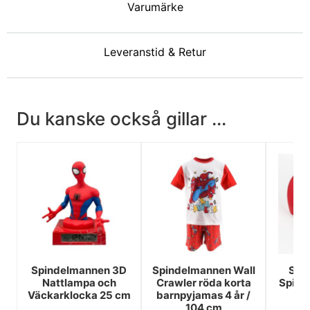
Varumärke
Leveranstid & Retur
Du kanske också gillar ...
Spindelmannen 3D
Spindelmannen Wall
Spi
Nattlampa och
Crawler röda korta
Spide
Väckarklocka 25 cm
barnpyjamas 4 år /
104 cm