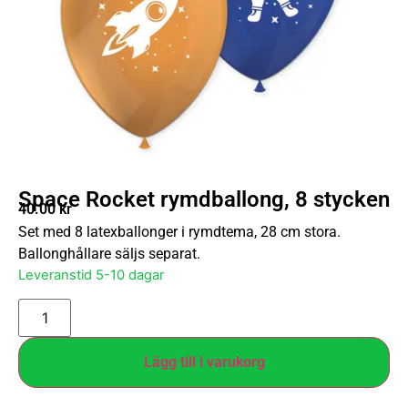
Space Rocket rymdballong, 8 stycken
40.00
kr
Set med 8 latexballonger i rymdtema, 28 cm stora.
Ballonghållare säljs separat.
Leveranstid 5-10 dagar
Lägg till i varukorg