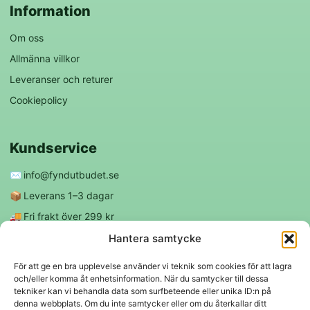
Information
Om oss
Allmänna villkor
Leveranser och returer
Cookiepolicy
Kundservice
✉️
info@fyndutbudet.se
📦
Leverans 1–3 dagar
🚚
Fri frakt över 299 kr
😊
Nöjd kund-garanti
Hantera samtycke
För att ge en bra upplevelse använder vi teknik som cookies för att lagra
och/eller komma åt enhetsinformation. När du samtycker till dessa
Följ oss
tekniker kan vi behandla data som surfbeteende eller unika ID:n på
denna webbplats. Om du inte samtycker eller om du återkallar ditt