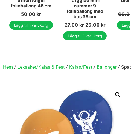
Stitch Angel
färgglad mini
bierf
folieballong 46 cm
nummer 9
2
folieballong med
50.00
kr
60.00
bas 38 cm
27.00
kr
26.00
kr
Lägg till i varukorg
Lägg ti
Lägg till i varukorg
Hem
/
Leksaker/Kalas & Fest
/
Kalas/Fest
/
Ballonger
/ Space