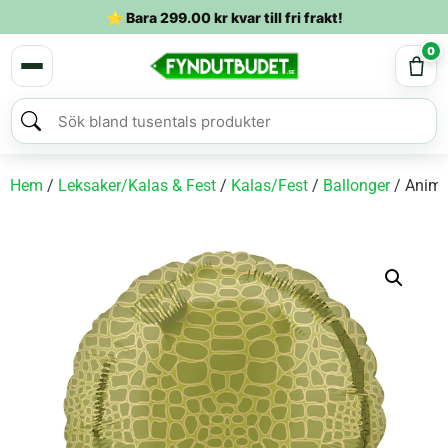
⭐ Bara
299.00
kr
kvar till fri frakt!
0
Hem
/
Leksaker/Kalas & Fest
/
Kalas/Fest
/
Ballonger
/ Animal