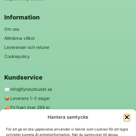
Information
Om oss
Allmänna villkor
Leveranser och returer
Cookiepolicy
Kundservice
✉️
info@fyndutbudet.se
📦
Leverans 1–3 dagar
🚚
Fri frakt över 299 kr
😊
Nöjd kund-garanti
Hantera samtycke
För att ge en bra upplevelse använder vi teknik som cookies för att lagra
och/eller komma åt enhetsinformation. När du samtycker till dessa