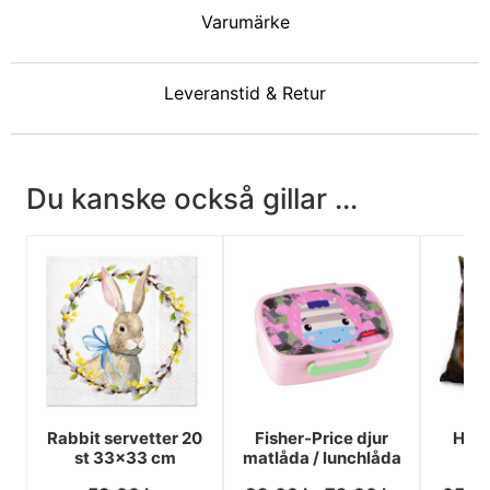
Varumärke
Leveranstid & Retur
Du kanske också gillar ...
Rabbit servetter 20
Fisher-Price djur
Hun
st 33x33 cm
matlåda / lunchlåda
4