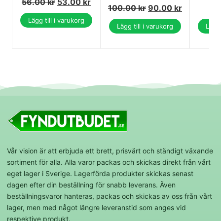
56.00
kr
53.00
kr
100.00
kr
90.00
kr
Lägg till i varukorg
Lägg till i varukorg
Lägg 
Vår vision är att erbjuda ett brett, prisvärt och ständigt växande
sortiment för alla. Alla varor packas och skickas direkt från vårt
eget lager i Sverige. Lagerförda produkter skickas senast
dagen efter din beställning för snabb leverans. Även
beställningsvaror hanteras, packas och skickas av oss från vårt
lager, men med något längre leveranstid som anges vid
respektive produkt.