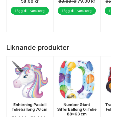
58.00
kr
83.00
kr
79.00
kr
65.0
Lägg till i varukorg
Lägg till i varukorg
Lägg 
Liknande produkter
Enhörning Pastell
Number Giant
Trakto
folieballong 76 cm
Sifferballong 0 i folie
Folie
88x63 cm