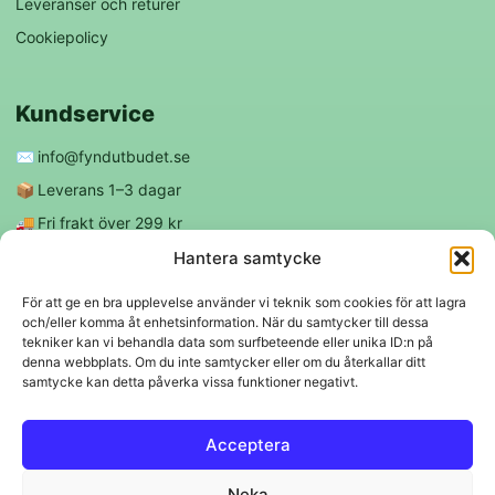
Leveranser och returer
Cookiepolicy
Kundservice
✉️
info@fyndutbudet.se
📦
Leverans 1–3 dagar
🚚
Fri frakt över 299 kr
😊
Nöjd kund-garanti
Hantera samtycke
För att ge en bra upplevelse använder vi teknik som cookies för att lagra
och/eller komma åt enhetsinformation. När du samtycker till dessa
Följ oss
tekniker kan vi behandla data som surfbeteende eller unika ID:n på
denna webbplats. Om du inte samtycker eller om du återkallar ditt
samtycke kan detta påverka vissa funktioner negativt.
f
◎
Acceptera
Trygga betalningar
Neka