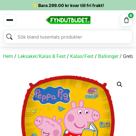
⭐ Bara
299.00
kr
kvar till fri frakt!
0
Hem
/
Leksaker/Kalas & Fest
/
Kalas/Fest
/
Ballonger
/ Greta