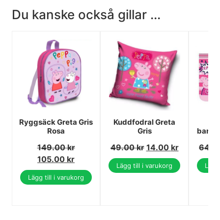
Du kanske också gillar ...
Ryggsäck Greta Gris
Kuddfodral Greta
G
Rosa
Gris
barns
149.00
kr
49.00
kr
14.00
kr
64.0
105.00
kr
Lägg till i varukorg
Lägg 
Lägg till i varukorg