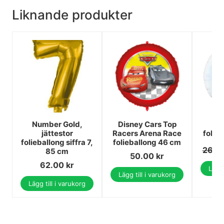
Liknande produkter
Number Gold,
Disney Cars Top
Po
jättestor
Racers Arena Race
folie
folieballong siffra 7,
folieballong 46 cm
26.0
85 cm
50.00
kr
62.00
kr
Lägg 
Lägg till i varukorg
Lägg till i varukorg