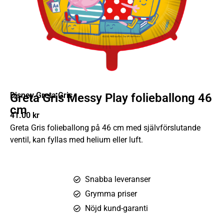
Disney Greta Gris
Greta Gris Messy Play folieballong 46
cm
41.00
kr
Greta Gris folieballong på 46 cm med självförslutande
ventil, kan fyllas med helium eller luft.
Snabba leveranser
Grymma priser
Nöjd kund-garanti