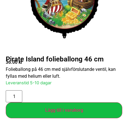
Pirate Island folieballong 46 cm
36.00
kr
Folieballong på 46 cm med självförslutande ventil, kan
fyllas med helium eller luft.
Leveranstid 5-10 dagar
Lägg till i varukorg