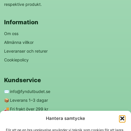
respektive produkt.
Information
Om oss
Allmänna villkor
Leveranser och returer
Cookiepolicy
Kundservice
✉️
info@fyndutbudet.se
📦
Leverans 1–3 dagar
🚚
Fri frakt över 299 kr
😊
Nöjd kund-garanti
Hantera samtycke
För att ge en bra upplevelse använder vi teknik som cookies för att lagra