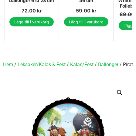
ballonger 6 st 28 cm
46 cm
White, 
Folieb
72.00
kr
59.00
kr
89.00
Lägg till i varukorg
Lägg till i varukorg
Lägg ti
Hem
/
Leksaker/Kalas & Fest
/
Kalas/Fest
/
Ballonger
/ Pirate