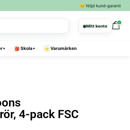
😊
Nöjd kund-garanti
0
◉
Mitt konto
er
Skola
Varumärken
🎒
⭐
▾
▾
oons
ör, 4-pack FSC