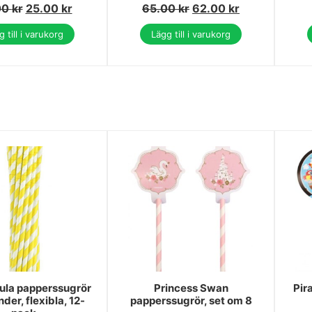
00
kr
25.00
kr
65.00
kr
62.00
kr
 till i varukorg
Lägg till i varukorg
ula papperssugrör
Princess Swan
Pir
der, flexibla, 12-
papperssugrör, set om 8