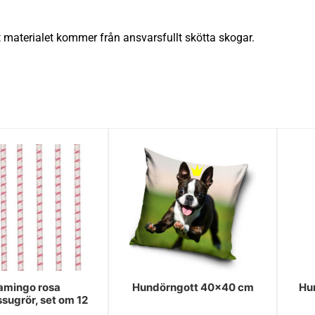
 materialet kommer från ansvarsfullt skötta skogar.
amingo rosa
Hundörngott 40x40 cm
Hu
sugrör, set om 12