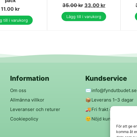
pack
35.00
kr
33.00
kr
11.00
kr
Lägg till i varukorg
 till i varukorg
Information
Kundservice
Om oss
✉️
info@fyndutbudet.se
Allmänna villkor
📦
Leverans 1–3 dagar
Leveranser och returer
🚚
Fri frakt över 299 kr
Cookiepolicy
😊
Nöjd kund-garanti
För att ge e
komma åt en