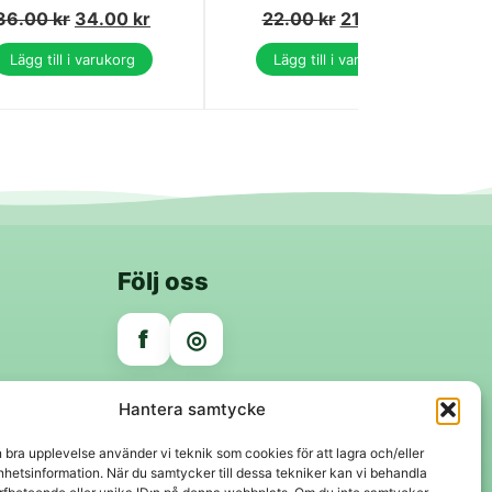
36.00
kr
34.00
kr
22.00
kr
21.00
kr
Lägg till i varukorg
Lägg till i varukorg
Följ oss
f
◎
Trygga betalningar
Hantera samtycke
Klarna
VISA
Mastercard
Swish
n bra upplevelse använder vi teknik som cookies för att lagra och/eller
hetsinformation. När du samtycker till dessa tekniker kan vi behandla