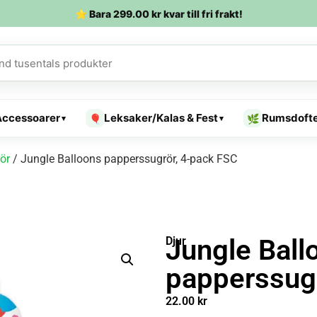
⭐ Bara
299.00
kr
kvar till fri frakt!
Accessoarer
Leksaker/Kalas & Fest
Rumsdoft
🎈
🌿
▾
▾
ör
/ Jungle Balloons papperssugrör, 4-pack FSC
Jungle Ball
Djur
papperssugr
22.00
kr