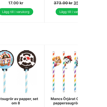
17.00
kr
373.00
kr
354.00
kr
Lägg till i varukorg
Lägg till i varukorg
atsugrör av papper, set
Mancs Örjárat Color Paws
om 8
papperssugrör, 8-pack