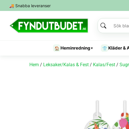
🚚
Snabba leveranser
Heminredning
Kläder & 
🏠
👕
▾
Hem
/
Leksaker/Kalas & Fest
/
Kalas/Fest
/
Sugr