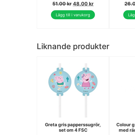
51.00
kr
48.00
kr
26.
Lägg till i varukorg
Lägg
Liknande produkter
Greta gris papperssugrör,
Colour g
set om 4 FSC
med rän