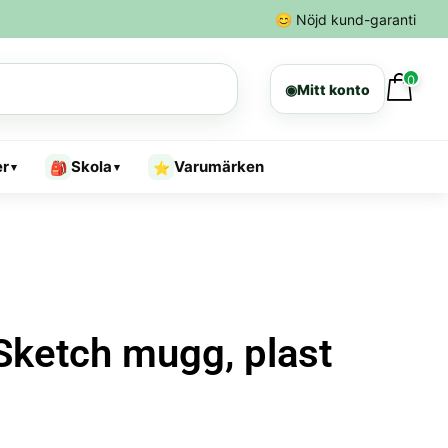
😊
Nöjd kund-garanti
0
◉
Mitt konto
er
Skola
Varumärken
🎒
⭐
▾
▾
Sketch mugg, plast