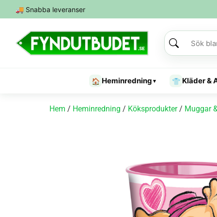
🚚
Snabba leveranser
Heminredning
Kläder & 
🏠
👕
▾
Hem
/
Heminredning
/
Köksprodukter
/
Muggar &