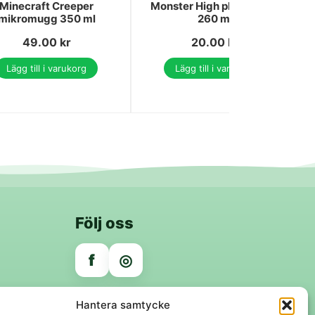
Minecraft Creeper
Monster High plastmugg,
mikromugg 350 ml
260 ml
49.00
kr
20.00
kr
Lägg till i varukorg
Lägg till i varukorg
Följ oss
f
◎
Trygga betalningar
Hantera samtycke