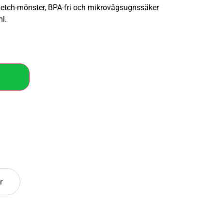
tch-mönster, BPA-fri och mikrovågsugnssäker
ml.
r