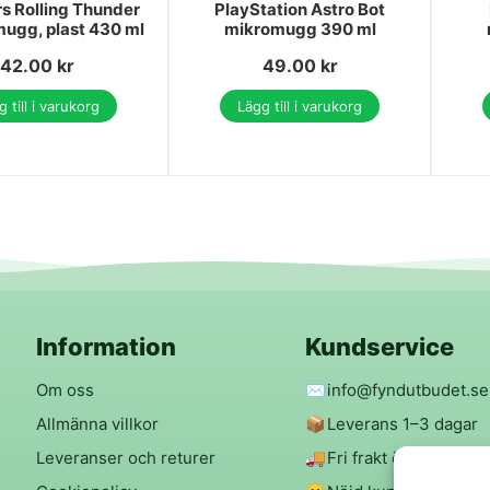
s Rolling Thunder
PlayStation Astro Bot
ugg, plast 430 ml
mikromugg 390 ml
42.00
kr
49.00
kr
 till i varukorg
Lägg till i varukorg
Information
Kundservice
Om oss
✉️
info@fyndutbudet.se
Allmänna villkor
📦
Leverans 1–3 dagar
Leveranser och returer
🚚
Fri frakt över 299 kr