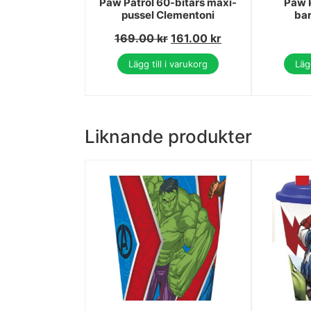
Paw Patrol 60-bitars maxi-
Paw P
pussel Clementoni
ba
169.00
kr
161.00
kr
Lägg till i varukorg
Lägg
Liknande produkter