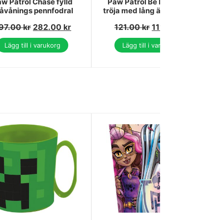
w Patrol Chase fylld
Paw Patrol Be Kind barn
åvånings pennfodral
tröja med lång ärm 128 cm
97.00
kr
282.00
kr
121.00
kr
111.00
kr
Lägg till i varukorg
Lägg till i varukorg