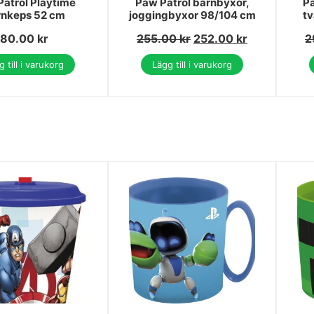
atrol Playtime
Paw Patrol barnbyxor,
Pa
rnkeps 52 cm
joggingbyxor 98/104 cm
tv
80.00
kr
255.00
kr
252.00
kr
2
 till i varukorg
Lägg till i varukorg