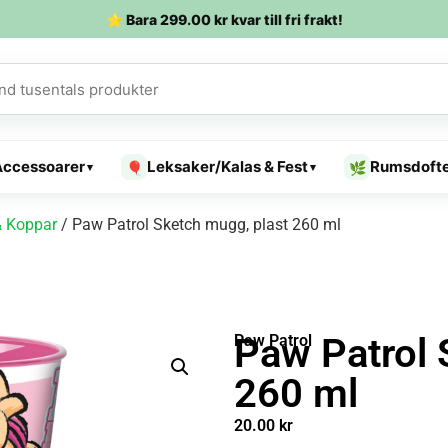
⭐ Bara
299.00
kr
kvar till fri frakt!
Accessoarer
Leksaker/Kalas & Fest
Rumsdoft
🎈
🌿
▾
▾
 Koppar
/ Paw Patrol Sketch mugg, plast 260 ml
Paw Patrol 
Paw Patrol
260 ml
20.00
kr