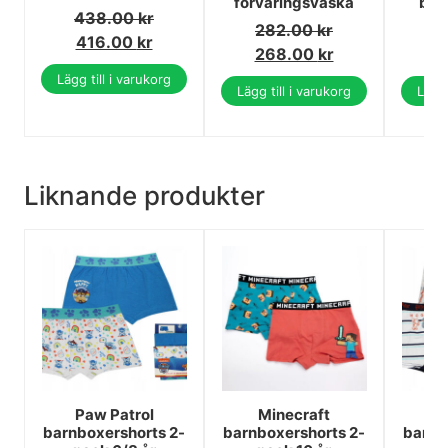
förvaringsväska
bär
438.00
kr
282.00
kr
1
416.00
kr
268.00
kr
1
Lägg till i varukorg
Lägg till i varukorg
Lägg 
Liknande produkter
Paw Patrol
Minecraft
Ha
barnboxershorts 2-
barnboxershorts 2-
barnb