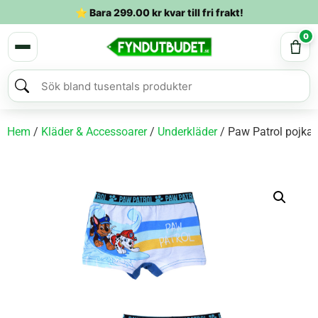
⭐ Bara
299.00
kr
kvar till fri frakt!
0
Hem
/
Kläder & Accessoarer
/
Underkläder
/ Paw Patrol pojkar