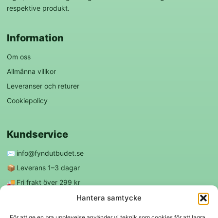
respektive produkt.
Information
Om oss
Allmänna villkor
Leveranser och returer
Cookiepolicy
Kundservice
✉️
info@fyndutbudet.se
📦
Leverans 1–3 dagar
🚚
Fri frakt över 299 kr
😊
Nöjd kund-garanti
Hantera samtycke
För att ge en bra upplevelse använder vi teknik som cookies för att lagra