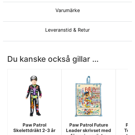
Varumärke
Leveranstid & Retur
Du kanske också gillar ...
Paw Patrol
Paw Patrol Future
Paw 
Skelettdräkt 2-3 år
Leader skrivset med
Team