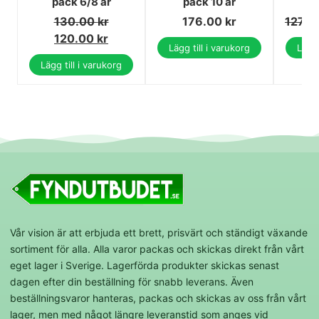
pack 6/8 år
pack 10 år
pa
130.00
kr
176.00
kr
127.0
120.00
kr
Lägg till i varukorg
Lägg 
Lägg till i varukorg
Vår vision är att erbjuda ett brett, prisvärt och ständigt växande
sortiment för alla. Alla varor packas och skickas direkt från vårt
eget lager i Sverige. Lagerförda produkter skickas senast
dagen efter din beställning för snabb leverans. Även
beställningsvaror hanteras, packas och skickas av oss från vårt
lager, men med något längre leveranstid som anges vid