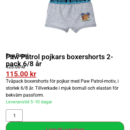
Paw Patrol
Paw Patrol pojkars boxershorts 2-
pack 6/8 år
125.00
kr
115.00
kr
Tvåpack boxershorts för pojkar med Paw Patrol-motiv, i
storlek 6/8 år. Tillverkade i mjuk bomull och elastan för
bekväm passform.
Leveranstid 5-10 dagar
Lägg till i varukorg