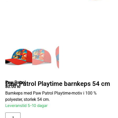
Paw Patrol
Paw Patrol Playtime barnkeps 54 cm
80.00
kr
Barnkeps med Paw Patrol Playtime-motiv i 100 %
polyester, storlek 54 cm.
Leveranstid 5-10 dagar