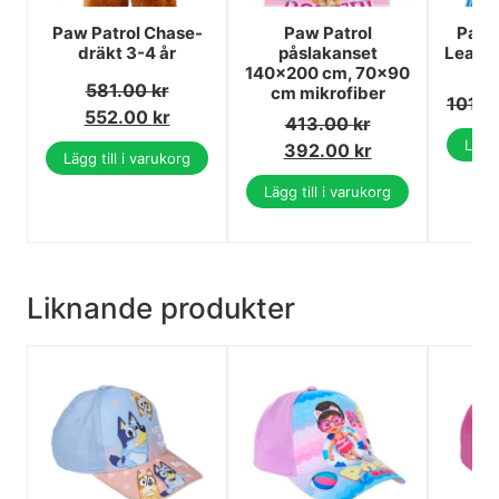
Paw Patrol Chase-
Paw Patrol
Paw P
dräkt 3-4 år
påslakanset
Leader
140x200 cm, 70x90
581.00
kr
cm mikrofiber
101.
552.00
kr
413.00
kr
Lägg 
392.00
kr
Lägg till i varukorg
Lägg till i varukorg
Liknande produkter