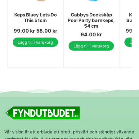
Keps Bluey Lets Do
Gabbys Dockskåp
Keps
This 51cm
Pool Party barnkeps,
Supe
54 cm
99.00
kr
58.00
kr
99.0
94.00
kr
Lägg till i varukorg
Lägg 
Lägg till i varukorg
Vår vision är att erbjuda ett brett, prisvärt och ständigt växande
sortiment för alla. Alla varor packas och skickas direkt från vårt