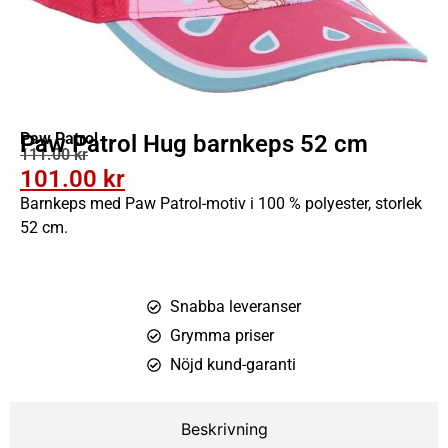
Paw Patrol
Paw Patrol Hug barnkeps 52 cm
111.00
kr
101.00
kr
Barnkeps med Paw Patrol-motiv i 100 % polyester, storlek
52 cm.
Snabba leveranser
Grymma priser
Nöjd kund-garanti
Beskrivning