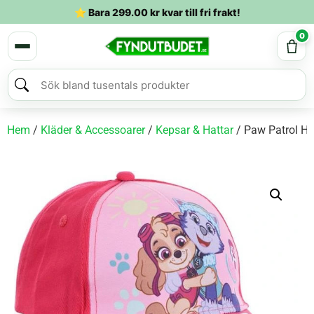
⭐ Bara
299.00
kr
kvar till fri frakt!
0
Hem
/
Kläder & Accessoarer
/
Kepsar & Hattar
/ Paw Patrol H