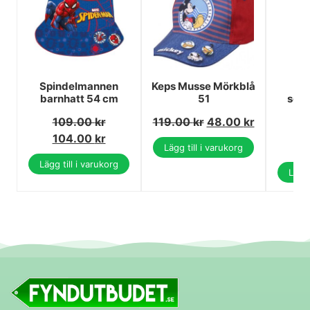
Spindelmannen
Keps Musse Mörkblå
H
barnhatt 54 cm
51
solg
109.00
kr
119.00
kr
48.00
kr
1
104.00
kr
1
Lägg till i varukorg
Lägg till i varukorg
Lägg 