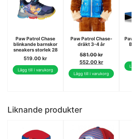
Paw Patrol Chase
Paw Patrol Chase-
Paw Pa
blinkande barnskor
dräkt 3-4 år
Bar
sneakers storlek 28
581.00
kr
519.00
kr
552.00
kr
Lägg 
Lägg till i varukorg
Lägg till i varukorg
Liknande produkter