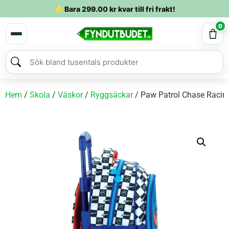
⭐ Bara
299.00
kr
kvar till fri frakt!
0
Hem
/
Skola
/
Väskor
/
Ryggsäckar
/ Paw Patrol Chase Racing