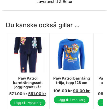
Leveranstid & Retur
Du kanske också gillar ...
Paw Patrol
Paw Patrol barn lång
Paw P
barnträningsset,
tröja, topp 128 cm
alum
joggingset 6 år
106.00
kr
96.00
kr
571.00
kr
551.00
kr
98.0
Lägg till i varukorg
Lägg till i varukorg
Lägg 