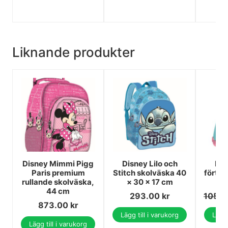
Liknande produkter
Disney Mimmi Pigg
Disney Lilo och
Dis
Paris premium
Stitch skolväska 40
förtro
rullande skolväska,
× 30 × 17 cm
44 cm
293.00
kr
105.
873.00
kr
Lägg till i varukorg
Lägg 
Lägg till i varukorg