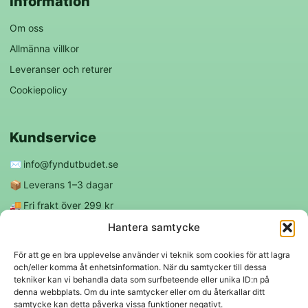
Information
Om oss
Allmänna villkor
Leveranser och returer
Cookiepolicy
Kundservice
✉️
info@fyndutbudet.se
📦
Leverans 1–3 dagar
🚚
Fri frakt över 299 kr
😊
Nöjd kund-garanti
Hantera samtycke
För att ge en bra upplevelse använder vi teknik som cookies för att lagra
och/eller komma åt enhetsinformation. När du samtycker till dessa
Följ oss
tekniker kan vi behandla data som surfbeteende eller unika ID:n på
denna webbplats. Om du inte samtycker eller om du återkallar ditt
samtycke kan detta påverka vissa funktioner negativt.