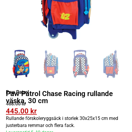
Paw Patrol
Paw Patrol Chase Racing rullande
väska, 30 cm
468.00
kr
445.00
kr
Rullande förskoleryggsäck i storlek 30x25x15 cm med
justerbara remmar och flera fack.