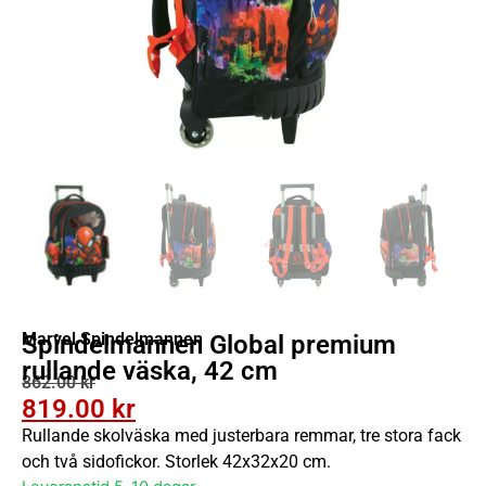
Marvel Spindelmannen
Spindelmannen Global premium
rullande väska, 42 cm
862.00
kr
819.00
kr
Rullande skolväska med justerbara remmar, tre stora fack
och två sidofickor. Storlek 42x32x20 cm.