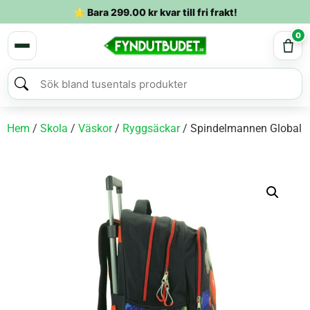
⭐ Bara
299.00
kr
kvar till fri frakt!
0
Hem
/
Skola
/
Väskor
/
Ryggsäckar
/ Spindelmannen Global p