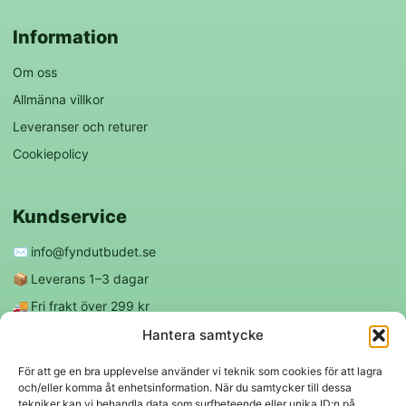
Information
Om oss
Allmänna villkor
Leveranser och returer
Cookiepolicy
Kundservice
✉️
info@fyndutbudet.se
📦
Leverans 1–3 dagar
🚚
Fri frakt över 299 kr
😊
Nöjd kund-garanti
Hantera samtycke
För att ge en bra upplevelse använder vi teknik som cookies för att lagra
och/eller komma åt enhetsinformation. När du samtycker till dessa
Följ oss
tekniker kan vi behandla data som surfbeteende eller unika ID:n på