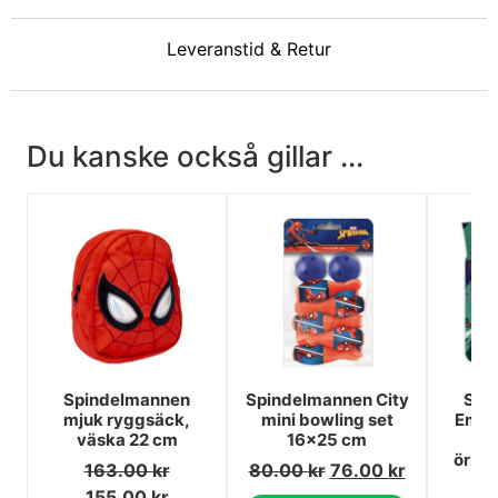
Leveranstid & Retur
Du kanske också gillar ...
Spindelmannen
Spindelmannen City
Spi
mjuk ryggsäck,
mini bowling set
Emer
väska 22 cm
16x25 cm
14
örng
163.00
kr
80.00
kr
76.00
kr
6
155.00
kr