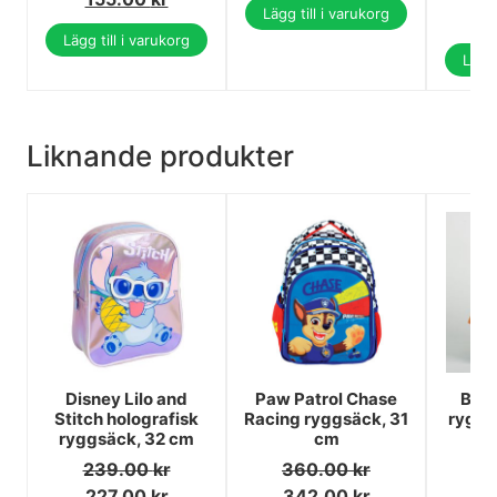
Lägg till i varukorg
5
Lägg till i varukorg
Lägg 
Liknande produkter
Disney Lilo and
Paw Patrol Chase
Blue
Stitch holografisk
Racing ryggsäck, 31
ryggs
ryggsäck, 32 cm
cm
239.00
kr
360.00
kr
2
227.00
kr
342.00
kr
2