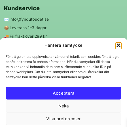
Kundservice
✉️
info@fyndutbudet.se
📦
Leverans 1–3 dagar
🚚
Fri frakt över 299 kr
😊
Nöjd kund-garanti
Hantera samtycke
För att ge en bra upplevelse använder vi teknik som cookies för att lagra
och/eller komma åt enhetsinformation. När du samtycker till dessa
Följ oss
tekniker kan vi behandla data som surfbeteende eller unika ID:n på
denna webbplats. Om du inte samtycker eller om du återkallar ditt
samtycke kan detta påverka vissa funktioner negativt.
f
◎
Acceptera
Trygga betalningar
Neka
Klarna
VISA
Mastercard
Swish
Visa preferenser
© 2026 EBM Fyndutbudet AB.