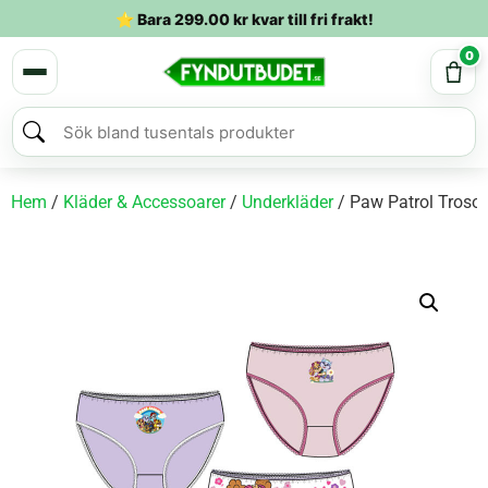
⭐ Bara
299.00
kr
kvar till fri frakt!
0
Hem
/
Kläder & Accessoarer
/
Underkläder
/ Paw Patrol Troso