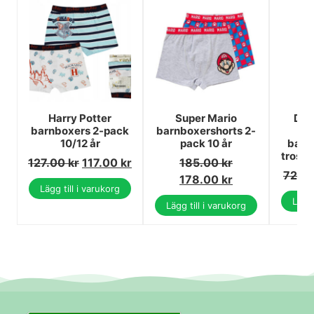
Harry Potter
Super Mario
Dis
barnboxers 2-pack
barnboxershorts 2-
10/12 år
pack 10 år
barn
trosor
127.00
kr
117.00
kr
185.00
kr
72.0
178.00
kr
Lägg till i varukorg
Lägg 
Lägg till i varukorg