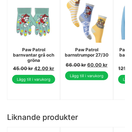
Paw Patrol
Paw Patrol
Paw P
barnvantar grå och
barnstrumpor 27/30
barnt
gröna
är
66.00
kr
60.00
kr
45.00
kr
42.00
kr
121.0
Lägg till i varukorg
Lägg till i varukorg
Lägg 
Liknande produkter