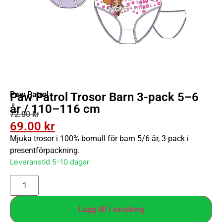
Paw Patrol
Paw Patrol Trosor Barn 3-pack 5–6
år / 110–116 cm
72.00
kr
69.00
kr
Mjuka trosor i 100% bomull för barn 5/6 år, 3-pack i
presentförpackning.
Leveranstid 5-10 dagar
Lägg till i varukorg