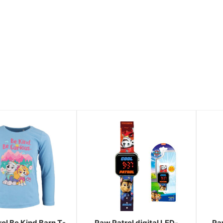
ol Be Kind Barn T-
Paw Patrol digital LED-
Pa