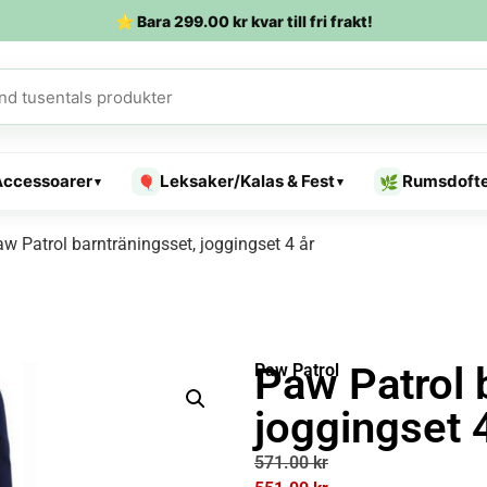
⭐ Bara
299.00
kr
kvar till fri frakt!
Accessoarer
Leksaker/Kalas & Fest
Rumsdoft
🎈
🌿
▾
▾
w Patrol barnträningsset, joggingset 4 år
Paw Patrol 
Paw Patrol
joggingset 
571.00
kr