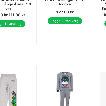
d Långa Ärmar, 98
klocka
cm
Sp
327.00
kr
00
kr
111.00
kr
1
Lägg till i varukorg
 till i varukorg