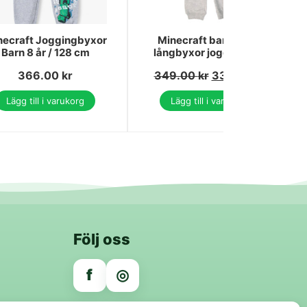
necraft Joggingbyxor
Minecraft barnbyxor
Barn 8 år / 128 cm
långbyxor jogging 8 år
366.00
kr
349.00
kr
335.00
kr
Lägg till i varukorg
Lägg till i varukorg
Följ oss
f
◎