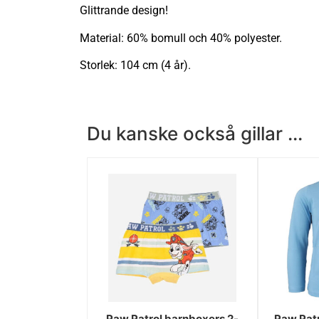
Glittrande design!
Material: 60% bomull och 40% polyester.
Storlek: 104 cm (4 år).
Du kanske också gillar ...
Paw Patrol barnboxers 2-
Paw Patr