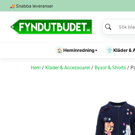
🚚
Snabba leveranser
Heminredning
Kläder & 
🏠
👕
▾
Hem
/
Kläder & Accessoarer
/
Byxor & Shorts
/ Pa