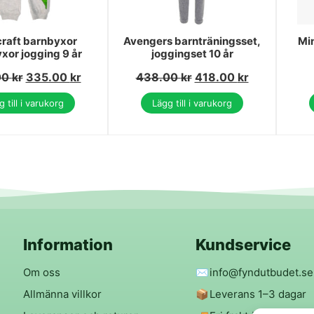
raft barnbyxor
Avengers barnträningsset,
Mi
xor jogging 9 år
joggingset 10 år
00
kr
335.00
kr
438.00
kr
418.00
kr
 till i varukorg
Lägg till i varukorg
Information
Kundservice
Om oss
✉️
info@fyndutbudet.se
Allmänna villkor
📦
Leverans 1–3 dagar