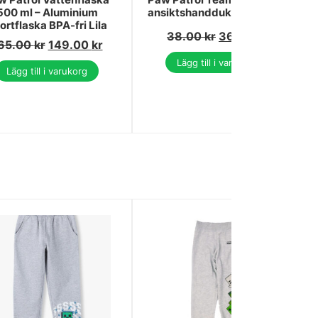
500 ml – Aluminium
ansiktshandduk 30x30 cm
ortflaska BPA-fri Lila
38.00
kr
36.00
kr
65.00
kr
149.00
kr
Lägg till i varukorg
Lägg till i varukorg