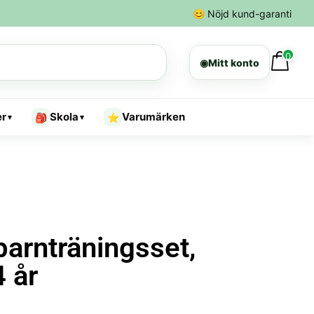
😊
Nöjd kund-garanti
0
◉
Mitt konto
er
Skola
Varumärken
🎒
⭐
▾
▾
barnträningsset,
4 år