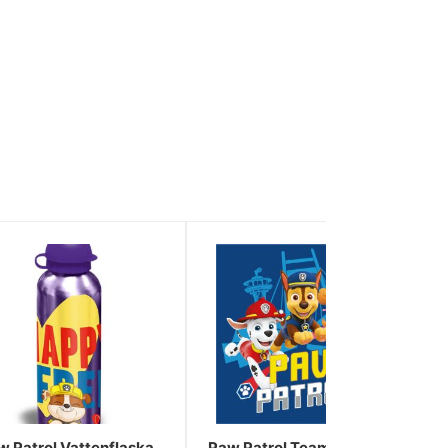
w Patrol Vattenflaska
Paw Patrol Team handduk,