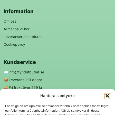
Information
Om oss
Allmänna villkor
Leveranser och returer
Cookiepolicy
Kundservice
✉️
info@fyndutbudet.se
📦
Leverans 1–3 dagar
🚚
Fri frakt över 299 kr
😊
Nöjd kund-garanti
Hantera samtycke
För att ge en bra upplevelse använder vi teknik som cookies för att lagra
och/eller komma åt enhetsinformation. När du samtycker till dessa
Följ oss