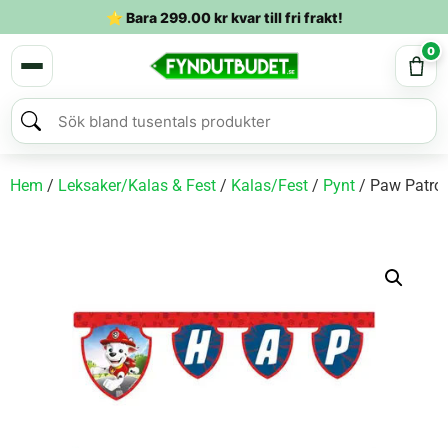
⭐ Bara
299.00
kr
kvar till fri frakt!
0
Hem
/
Leksaker/Kalas & Fest
/
Kalas/Fest
/
Pynt
/ Paw Patrol