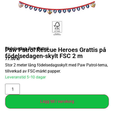
Födelsedag
,
Paw Patrol
Paw Patrol Rescue Heroes Grattis på
födelsedagen-skylt FSC 2 m
77.00
kr
Stor 2 meter lång födelsedagsskylt med Paw Patrol-tema,
tillverkad av FSC-märkt papper.
Leveranstid 5-10 dagar
Lägg till i varukorg