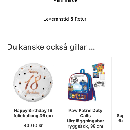
Varumärke
Leveranstid & Retur
Du kanske också gillar ...
Happy Birthday 18
Paw Patrol Duty
P
folieballong 36 cm
Calls
Super
färgläggningsbar
flask
33.00
kr
ryggsäck, 38 cm