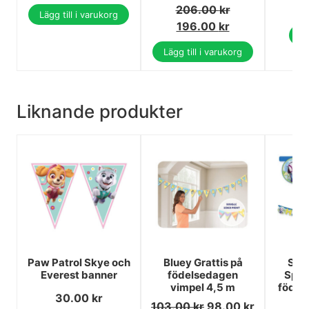
206.00
kr
1
Lägg till i varukorg
196.00
kr
Vi
Lägg till i varukorg
Liknande produkter
Paw Patrol Skye och
Bluey Grattis på
Spi
Everest banner
födelsedagen
Spid
vimpel 4,5 m
födel
30.00
kr
103.00
kr
98.00
kr