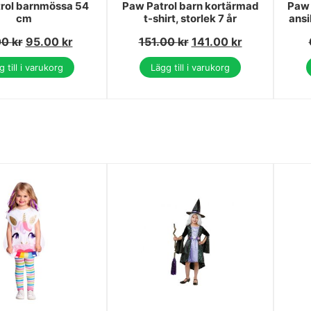
rol barnmössa 54
Paw Patrol barn kortärmad
Paw 
cm
t-shirt, storlek 7 år
ans
00
kr
95.00
kr
151.00
kr
141.00
kr
 till i varukorg
Lägg till i varukorg