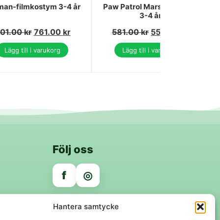
man-filmkostym 3-4 år
Paw Patrol Marshall-dräkt
3-4 år
01.00
kr
761.00
kr
581.00
kr
552.00
kr
Lägg till i varukorg
Lägg till i varukorg
Följ oss
f
◎
Trygga betalningar
Hantera samtycke