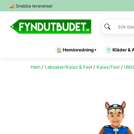
🚚
Snabba leveranser
Heminredning
Kläder & 
🏠
👕
▾
Hem
/
Leksaker/Kalas & Fest
/
Kalas/Fest
/
Utkl