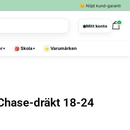
😊
Nöjd kund-garanti
0
◉
Mitt konto
er
Skola
Varumärken
🎒
⭐
▾
▾
Chase-dräkt 18-24