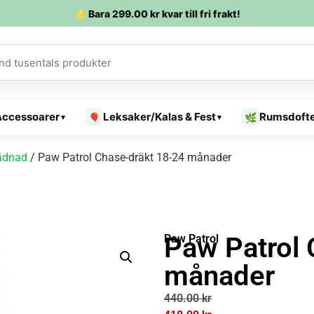
⭐ Bara
299.00
kr
kvar till fri frakt!
Accessoarer
Leksaker/Kalas & Fest
Rumsdoft
🎈
🌿
▾
▾
ädnad
/ Paw Patrol Chase-dräkt 18-24 månader
Paw Patrol 
Paw Patrol
månader
440.00
kr