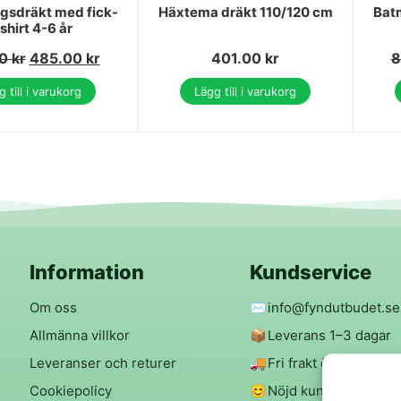
gsdräkt med fick-
Häxtema dräkt 110/120 cm
Bat
-shirt 4-6 år
00
kr
485.00
kr
401.00
kr
8
 till i varukorg
Lägg till i varukorg
Information
Kundservice
Om oss
✉️
info@fyndutbudet.se
Allmänna villkor
📦
Leverans 1–3 dagar
Leveranser och returer
🚚
Fri frakt över 299 kr
Cookiepolicy
😊
Nöjd kund-garanti