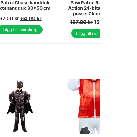
Patrol Chase handduk,
Paw Patrol Ready for
iktshandduk 30x50 cm
Action 24-bitars maxi-
pussel Clementoni
67.00
kr
64.00
kr
167.00
kr
159.00
kr
Lägg till i varukorg
Lägg till i varukorg