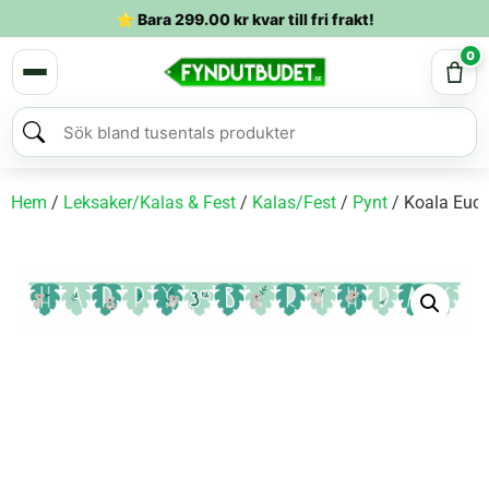
⭐ Bara
299.00
kr
kvar till fri frakt!
0
Hem
/
Leksaker/Kalas & Fest
/
Kalas/Fest
/
Pynt
/ Koala Euca