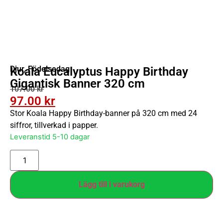
Djur
,
Födelsedag
Koala Eucalyptus Happy Birthday
Gigantisk Banner 320 cm
107.00
kr
97.00
kr
Stor Koala Happy Birthday-banner på 320 cm med 24
siffror, tillverkad i papper.
Leveranstid 5-10 dagar
Lägg till i varukorg