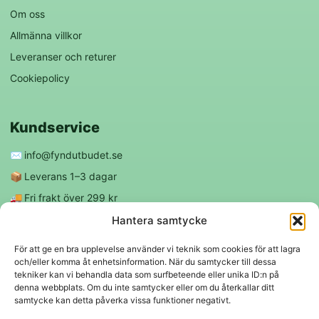
Om oss
Allmänna villkor
Leveranser och returer
Cookiepolicy
Kundservice
✉️
info@fyndutbudet.se
📦
Leverans 1–3 dagar
🚚
Fri frakt över 299 kr
😊
Nöjd kund-garanti
Hantera samtycke
För att ge en bra upplevelse använder vi teknik som cookies för att lagra
och/eller komma åt enhetsinformation. När du samtycker till dessa
Följ oss
tekniker kan vi behandla data som surfbeteende eller unika ID:n på
denna webbplats. Om du inte samtycker eller om du återkallar ditt
samtycke kan detta påverka vissa funktioner negativt.
f
◎