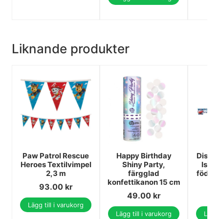
Liknande produkter
Paw Patrol Rescue
Happy Birthday
Disney
Heroes Textilvimpel
Shiny Party,
Is Mi
2,3 m
färgglad
födel
konfettikanon 15 cm
93.00
kr
49.00
kr
Lägg till i varukorg
Lägg till i varukorg
Lägg 