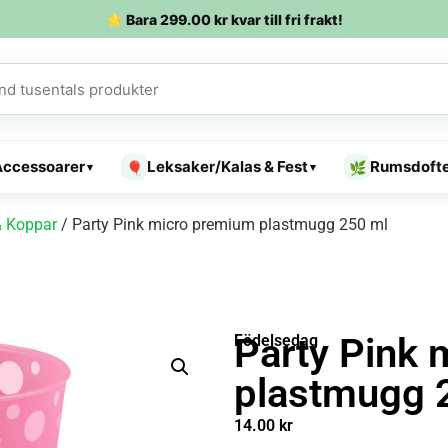
⭐ Bara
299.00
kr
kvar till fri frakt!
Accessoarer
Leksaker/Kalas & Fest
Rumsdoft
🎈
🌿
▾
▾
 Koppar
/ Party Pink micro premium plastmugg 250 ml
Party Pink
Födelsedag
plastmugg 
14.00
kr