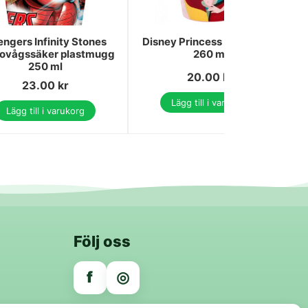
ngers Infinity Stones
Disney Princess plastmugg
ovågssäker plastmugg
260 ml
250 ml
20.00
kr
23.00
kr
Lägg till i varukorg
Lägg till i varukorg
Följ oss
f
◎