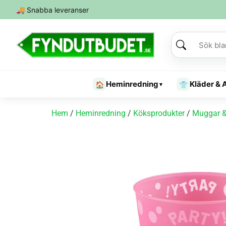
🚚
Snabba leveranser
Heminredning
Kläder & 
🏠
👕
▾
Hem
/
Heminredning
/
Köksprodukter
/
Muggar &