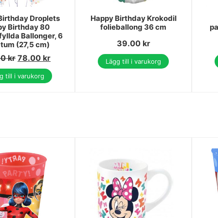
irthday Droplets
Happy Birthday Krokodil
y Birthday 80
folieballong 36 cm
pa
fyllda Ballonger, 6
39.00
kr
1 tum (27,5 cm)
00
kr
78.00
kr
Lägg till i varukorg
 till i varukorg