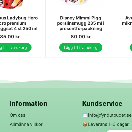
ous Ladybug Hero
Disney Mimmi Pigg
Ave
cro premium
porslinsmugg 235 ml i
mikr
ggset 4 st 250 ml
presentförpackning
85.00
kr
80.00
kr
 till i varukorg
Lägg till i varukorg
Information
Kundservice
Om oss
✉️
info@fyndutbudet.se
Allmänna villkor
📦
Leverans 1–3 dagar