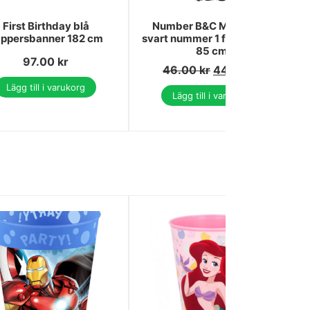
First Birthday blå
Number B&C Matt svart
ppersbanner 182 cm
svart nummer 1 folieballong
85 cm
97.00
kr
46.00
kr
44.00
kr
Lägg till i varukorg
Lägg till i varukorg