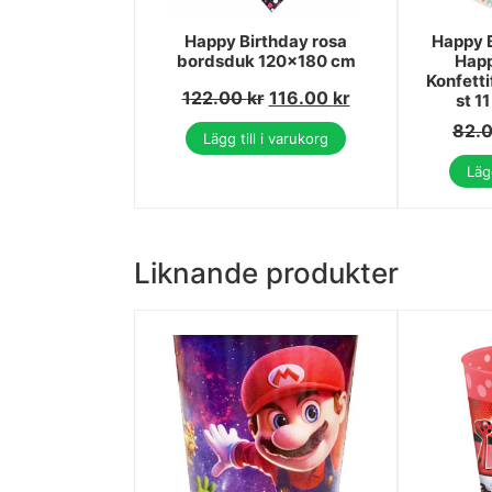
Happy Birthday rosa
Happy B
bordsduk 120x180 cm
Happ
Konfetti
122.00
kr
116.00
kr
st 1
82.
Lägg till i varukorg
Lägg
Liknande produkter