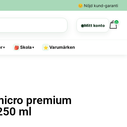
😊
Nöjd kund-garanti
0
◉
Mitt konto
er
Skola
Varumärken
🎒
⭐
▾
▾
 micro premium
250 ml