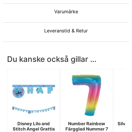
Varumärke
Leveranstid & Retur
Du kanske också gillar ...
Disney Lilo and
Number Rainbow
Silverb
Stitch Angel Grattis
Färgglad Nummer 7
Fo