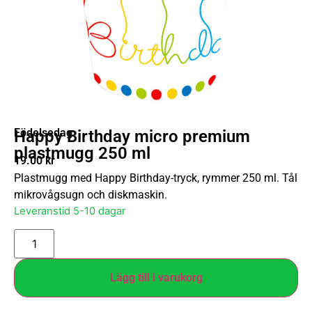
Födelsedag
Happy Birthday micro premium
plastmugg 250 ml
19.00
kr
Plastmugg med Happy Birthday-tryck, rymmer 250 ml. Tål
mikrovågsugn och diskmaskin.
Leveranstid 5-10 dagar
Lägg till i varukorg