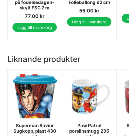
på födelsedagen-
Folieballong 92 cm
skylt FSC 2 m
55.00
kr
77.00
kr
Lägg 
Lägg till i varukorg
Lägg till i varukorg
Liknande produkter
Superman Savior
Paw Patrol
Spi
Sugkopp, plast 430
porslinsmugg 235