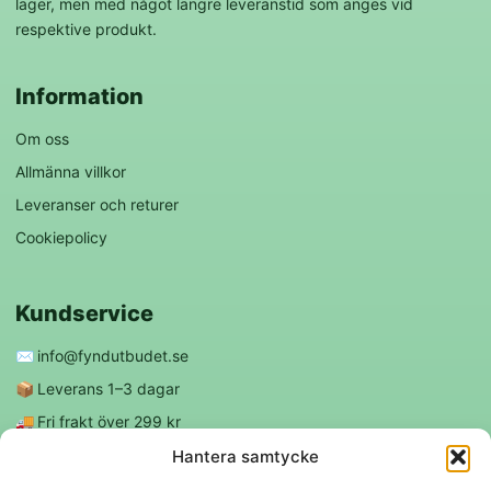
lager, men med något längre leveranstid som anges vid
respektive produkt.
Information
Om oss
Allmänna villkor
Leveranser och returer
Cookiepolicy
Kundservice
✉️
info@fyndutbudet.se
📦
Leverans 1–3 dagar
🚚
Fri frakt över 299 kr
😊
Nöjd kund-garanti
Hantera samtycke