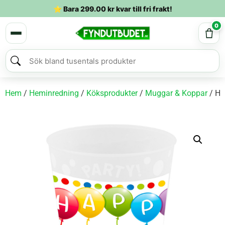
⭐ Bara
299.00
kr
kvar till fri frakt!
0
Hem
/
Heminredning
/
Köksprodukter
/
Muggar & Koppar
/ Ha