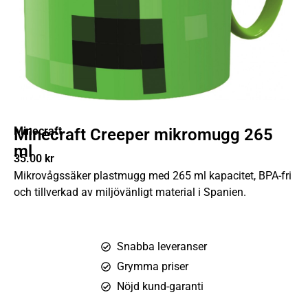
Minecraft
Minecraft Creeper mikromugg 265
ml
35.00
kr
Mikrovågssäker plastmugg med 265 ml kapacitet, BPA-fri
och tillverkad av miljövänligt material i Spanien.
Snabba leveranser
Grymma priser
Nöjd kund-garanti