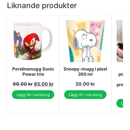
Liknande produkter
Porslinsmugg Sonic
Snoopy-mugg i plast
Bl
Power trio
260 ml
pors
ml 
99.00
kr
85.00
kr
20.00
kr
prese
Lägg till i varukorg
Lägg till i varukorg
Lägg 