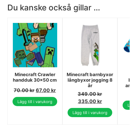
Du kanske också gillar ...
Minecraft Crawler
Minecraft barnbyxor
M
handduk 30x50 cm
långbyxor jogging 8
bar
år
anke
70.00
kr
67.00
kr
349.00
kr
1
335.00
kr
Lägg till i varukorg
Lägg 
Lägg till i varukorg