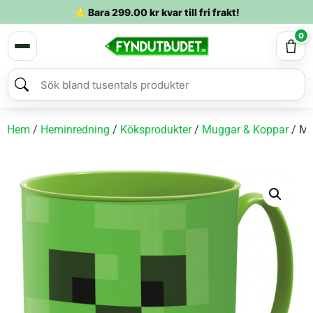
⭐ Bara
299.00
kr
kvar till fri frakt!
0
Hem
/
Heminredning
/
Köksprodukter
/
Muggar & Koppar
/ Mi