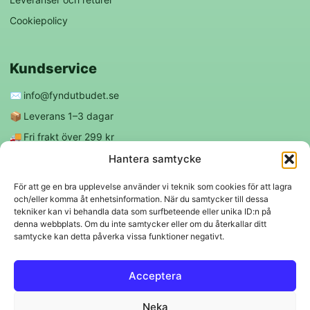
Cookiepolicy
Kundservice
✉️
info@fyndutbudet.se
📦
Leverans 1–3 dagar
🚚
Fri frakt över 299 kr
😊
Nöjd kund-garanti
Hantera samtycke
För att ge en bra upplevelse använder vi teknik som cookies för att lagra
och/eller komma åt enhetsinformation. När du samtycker till dessa
Följ oss
tekniker kan vi behandla data som surfbeteende eller unika ID:n på
denna webbplats. Om du inte samtycker eller om du återkallar ditt
samtycke kan detta påverka vissa funktioner negativt.
f
◎
Acceptera
Trygga betalningar
Neka