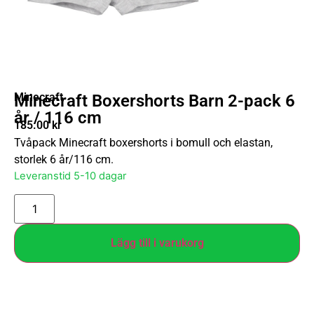
Minecraft
Minecraft Boxershorts Barn 2-pack 6
år / 116 cm
185.00
kr
Tvåpack Minecraft boxershorts i bomull och elastan,
storlek 6 år/116 cm.
Leveranstid 5-10 dagar
Lägg till i varukorg