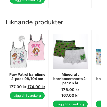
Lägg till i varukorg
Liknande produkter
Paw Patrol barnlinne
Minecraft
P
2-pack 98/104 cm
barnboxershorts 2-
barnb
pack 6 år
pa
177.00
kr
174.00
kr
176.00
kr
1
167.00
kr
1
Lägg till i varukorg
Lägg till i varukorg
Lägg 