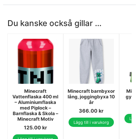
Du kanske också gillar ...
Minecraft
Minecraft barnbyxor
Minec
Vattenflaska 400 ml
lång, joggingbyxa 10
gympa
– Aluminiumflaska
år
med Piplock –
366.00
kr
Barnflaska & Skola –
Minecraft Motiv
Lägg 
Lägg till i varukorg
125.00
kr