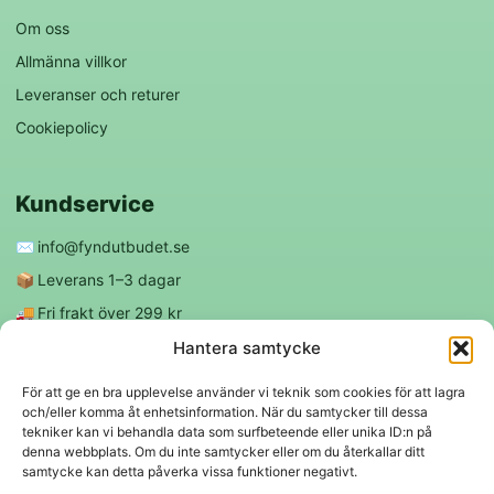
Om oss
Allmänna villkor
Leveranser och returer
Cookiepolicy
Kundservice
✉️
info@fyndutbudet.se
📦
Leverans 1–3 dagar
🚚
Fri frakt över 299 kr
😊
Nöjd kund-garanti
Hantera samtycke
För att ge en bra upplevelse använder vi teknik som cookies för att lagra
och/eller komma åt enhetsinformation. När du samtycker till dessa
Följ oss
tekniker kan vi behandla data som surfbeteende eller unika ID:n på
denna webbplats. Om du inte samtycker eller om du återkallar ditt
samtycke kan detta påverka vissa funktioner negativt.
f
◎