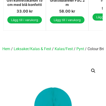
Girl konfettikanon 15
Grattisbanner FSC 2
för
cm med blå konfetti
m
9
33.00
kr
58.00
kr
Lägg ti
Lägg till i varukorg
Lägg till i varukorg
Hem
/
Leksaker/Kalas & Fest
/
Kalas/Fest
/
Pynt
/ Colour Bri