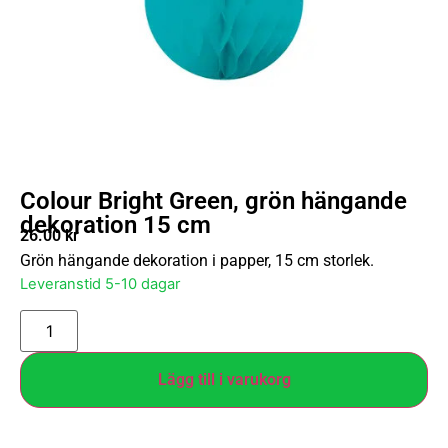
Colour Bright Green, grön hängande
dekoration 15 cm
26.00
kr
Grön hängande dekoration i papper, 15 cm storlek.
Leveranstid 5-10 dagar
Lägg till i varukorg