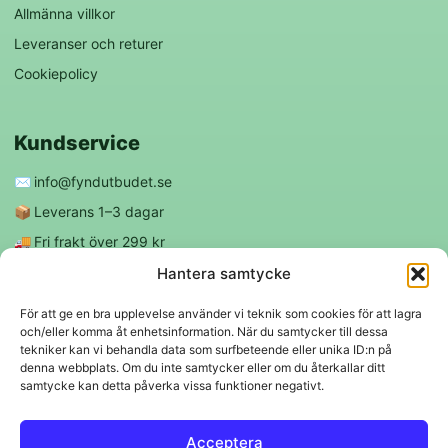
Allmänna villkor
Leveranser och returer
Cookiepolicy
Kundservice
✉️
info@fyndutbudet.se
📦
Leverans 1–3 dagar
🚚
Fri frakt över 299 kr
😊
Nöjd kund-garanti
Hantera samtycke
För att ge en bra upplevelse använder vi teknik som cookies för att lagra
och/eller komma åt enhetsinformation. När du samtycker till dessa
Följ oss
tekniker kan vi behandla data som surfbeteende eller unika ID:n på
denna webbplats. Om du inte samtycker eller om du återkallar ditt
samtycke kan detta påverka vissa funktioner negativt.
f
◎
Acceptera