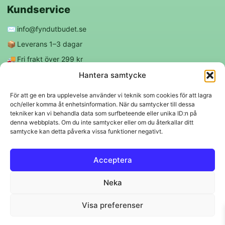
Kundservice
✉️
info@fyndutbudet.se
📦
Leverans 1–3 dagar
🚚
Fri frakt över 299 kr
😊
Nöjd kund-garanti
Hantera samtycke
För att ge en bra upplevelse använder vi teknik som cookies för att lagra
och/eller komma åt enhetsinformation. När du samtycker till dessa
Följ oss
tekniker kan vi behandla data som surfbeteende eller unika ID:n på
denna webbplats. Om du inte samtycker eller om du återkallar ditt
samtycke kan detta påverka vissa funktioner negativt.
f
◎
Acceptera
Trygga betalningar
Neka
Klarna
VISA
Mastercard
Swish
Visa preferenser
© 2026 EBM Fyndutbudet AB.