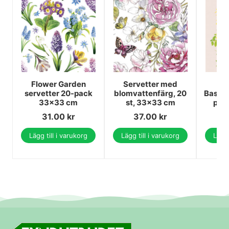
Flower Garden
Servetter med
Flo
servetter 20-pack
blomvattenfärg, 20
Basket
33x33 cm
st, 33x33 cm
pac
31.00
kr
37.00
kr
Lägg till i varukorg
Lägg till i varukorg
Lägg 