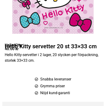
Hello Kitty
Hello Kitty servetter 20 st 33×33 cm
40.00
kr
Hello Kitty-servetter i 2 lager, 20 stycken per förpackning,
storlek 33×33 cm.
Snabba leveranser
Grymma priser
Nöjd kund-garanti