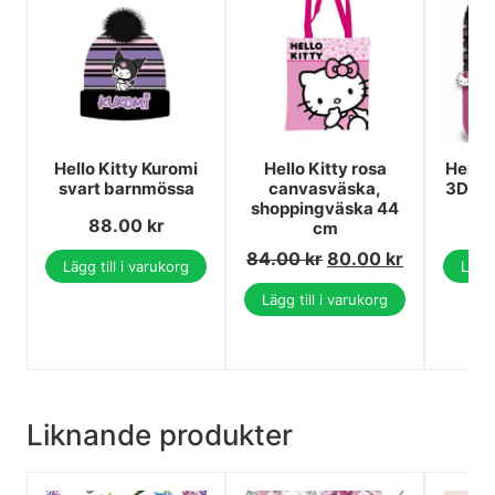
Hello Kitty Kuromi
Hello Kitty rosa
Hello 
svart barnmössa
canvasväska,
3D ry
shoppingväska 44
88.00
kr
1
cm
84.00
kr
80.00
kr
Lägg till i varukorg
Lägg 
Lägg till i varukorg
Liknande produkter