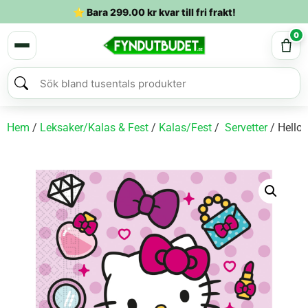
⭐ Bara
299.00
kr
kvar till fri frakt!
0
Hem
/
Leksaker/Kalas & Fest
/
Kalas/Fest
/
Servetter
/ Hello 