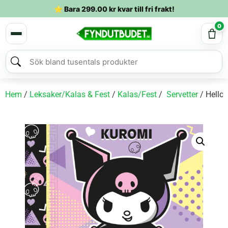
⭐ Bara
299.00
kr
kvar till fri frakt!
0
Hem
/
Leksaker/Kalas & Fest
/
Kalas/Fest
/
Servetter
/ Hello 