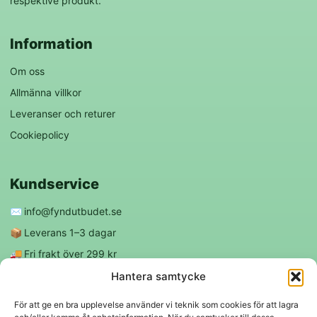
respektive produkt.
Information
Om oss
Allmänna villkor
Leveranser och returer
Cookiepolicy
Kundservice
✉️
info@fyndutbudet.se
📦
Leverans 1–3 dagar
🚚
Fri frakt över 299 kr
😊
Nöjd kund-garanti
Hantera samtycke
För att ge en bra upplevelse använder vi teknik som cookies för att lagra