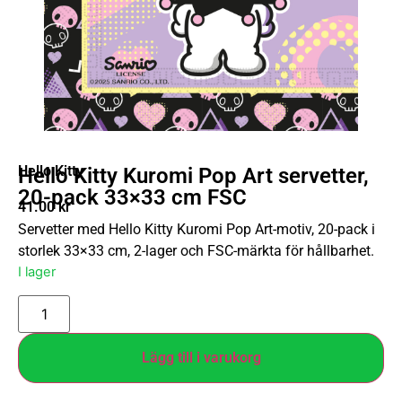
Hello Kitty
Hello Kitty Kuromi Pop Art servetter,
20-pack 33×33 cm FSC
41.00
kr
Servetter med Hello Kitty Kuromi Pop Art-motiv, 20-pack i
storlek 33×33 cm, 2-lager och FSC-märkta för hållbarhet.
I lager
Lägg till i varukorg