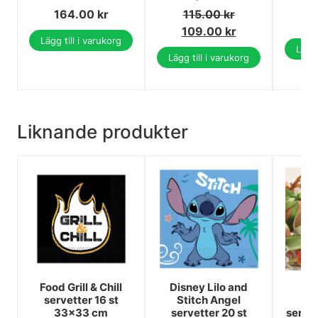
1
164.00
kr
115.00
kr
1
109.00
kr
Lägg till i varukorg
Lägg 
Lägg till i varukorg
Liknande produkter
Food Grill & Chill
Disney Lilo and
Eas
servetter 16 st
Stitch Angel
33x33 cm
servetter 20 st
servet