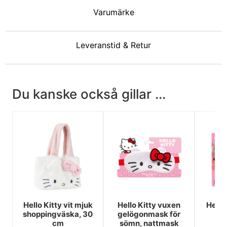
Varumärke
Leveranstid & Retur
Du kanske också gillar ...
Hello Kitty vit mjuk
Hello Kitty vuxen
Hello
shoppingväska, 30
gelögonmask för
kr
cm
sömn, nattmask