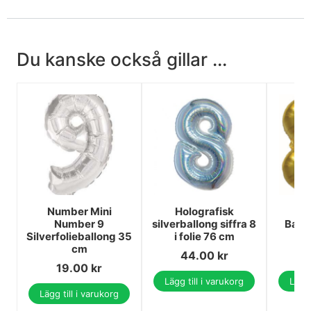
Du kanske också gillar ...
Number Mini
Holografisk
Co
Number 9
silverballong siffra 8
Ballo
Silverfolieballong 35
i folie 76 cm
cm
44.00
kr
19.00
kr
Lägg till i varukorg
Lägg 
Lägg till i varukorg