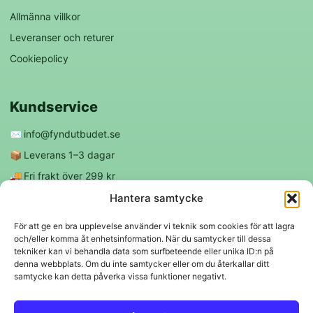
Allmänna villkor
Leveranser och returer
Cookiepolicy
Kundservice
✉️
info@fyndutbudet.se
📦
Leverans 1–3 dagar
🚚
Fri frakt över 299 kr
😊
Nöjd kund-garanti
Hantera samtycke
För att ge en bra upplevelse använder vi teknik som cookies för att lagra
och/eller komma åt enhetsinformation. När du samtycker till dessa
Följ oss
tekniker kan vi behandla data som surfbeteende eller unika ID:n på
denna webbplats. Om du inte samtycker eller om du återkallar ditt
samtycke kan detta påverka vissa funktioner negativt.
f
◎