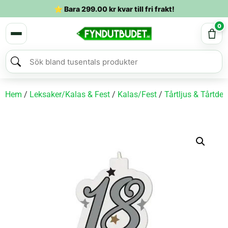
⭐ Bara
299.00
kr
kvar till fri frakt!
0
Hem
/
Leksaker/Kalas & Fest
/
Kalas/Fest
/
Tårtljus & Tårtdek