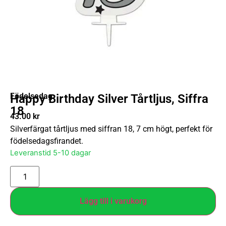
Födelsedag
Happy Birthday Silver Tårtljus, Siffra
18
43.00
kr
Silverfärgat tårtljus med siffran 18, 7 cm högt, perfekt för
födelsedagsfirandet.
Leveranstid 5-10 dagar
Lägg till i varukorg