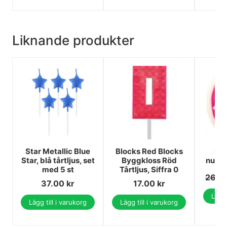
Liknande produkter
Star Metallic Blue
Blocks Red Blocks
Num
Star, blå tårtljus, set
Byggkloss Röd
numre
med 5 st
Tårtljus, Siffra 0
26.0
37.00
kr
17.00
kr
Lägg 
Lägg till i varukorg
Lägg till i varukorg