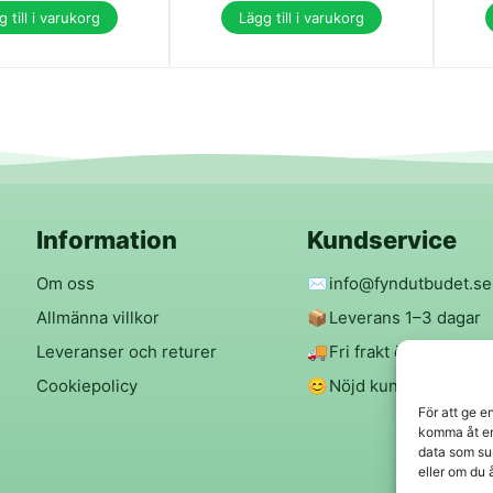
 till i varukorg
Lägg till i varukorg
Information
Kundservice
Om oss
✉️
info@fyndutbudet.se
Allmänna villkor
📦
Leverans 1–3 dagar
Leveranser och returer
🚚
Fri frakt över 299 kr
Cookiepolicy
😊
Nöjd kund-garanti
För att ge e
komma åt en
data som su
eller om du 