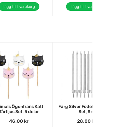
Lägg till i varukorg
Lägg till i varukorg
imals Ögonfrans Katt
Färg Silver Födelsedagsljus
Tårtljus Set, 5 delar
Set, 8 st
46.00
kr
28.00
kr