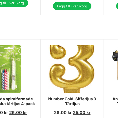
 till i varukorg
Lägg till i varukorg
da spiralformade
Number Gold, Sifferljus 3
An
ska tårtljus 4-pack
Tårtljus
00
kr
26.00
kr
26.00
kr
25.00
kr