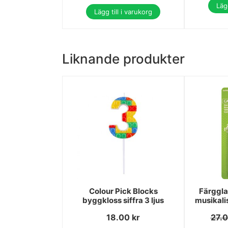
Lägg
Lägg till i varukorg
Liknande produkter
Colour Pick Blocks
Färggla
byggkloss siffra 3 ljus
musikali
18.00
kr
27.