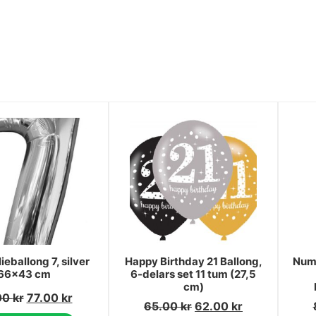
lieballong 7, silver
Happy Birthday 21 Ballong,
Numb
66x43 cm
6-delars set 11 tum (27,5
cm)
00
kr
77.00
kr
65.00
kr
62.00
kr