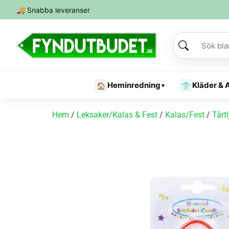
🚚
Snabba leveranser
Heminredning
Kläder & 
🏠
👕
▾
Hem
/
Leksaker/Kalas & Fest
/
Kalas/Fest
/
Tårt