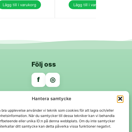
Lägg till i varukorg
Lägg till i varukorg
Följ oss
f
◎
Trygga betalningar
Hantera samtycke
Klarna
VISA
Mastercard
Swish
n bra upplevelse använder vi teknik som cookies för att lagra och/eller
hetsinformation. När du samtycker till dessa tekniker kan vi behandla
rfbeteende eller unika ID:n på denna webbplats. Om du inte samtycker
återkallar ditt samtycke kan detta påverka vissa funktioner negativt.