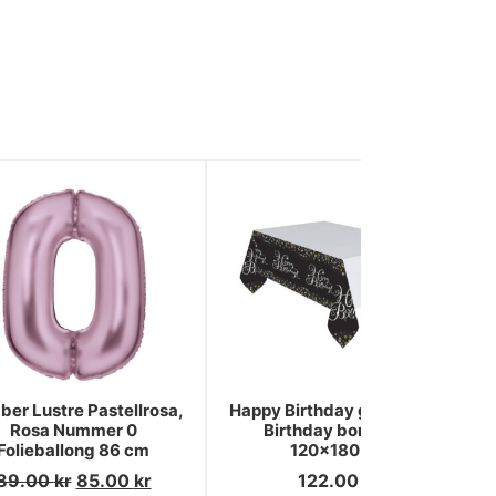
er Lustre Pastellrosa,
Happy Birthday guld Happy
Rosa Nummer 0
Birthday bordsduk
Folieballong 86 cm
120x180 cm
89.00
kr
85.00
kr
122.00
kr