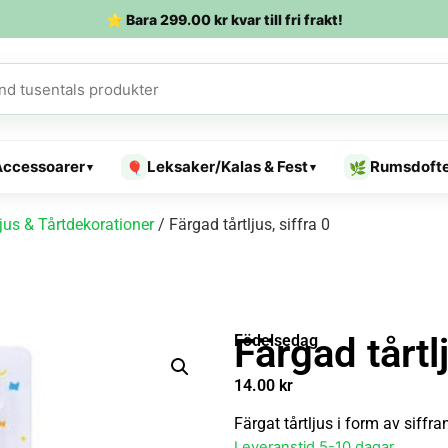
⭐ Bara
299.00
kr
kvar till fri frakt!
Accessoarer
Leksaker/Kalas & Fest
Rumsdoft
🎈
🌿
▾
▾
ljus & Tårtdekorationer
/ Färgad tårtljus, siffra 0
Färgad tårtlj
Födelsedag
14.00
kr
Färgat tårtljus i form av siffra
Leveranstid 5-10 dagar