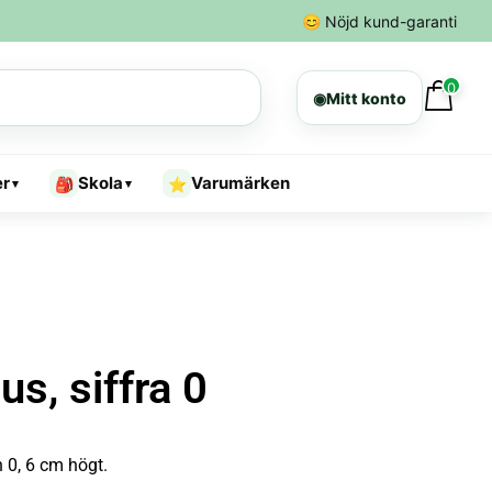
😊
Nöjd kund-garanti
0
◉
Mitt konto
er
Skola
Varumärken
🎒
⭐
▾
▾
us, siffra 0
n 0, 6 cm högt.