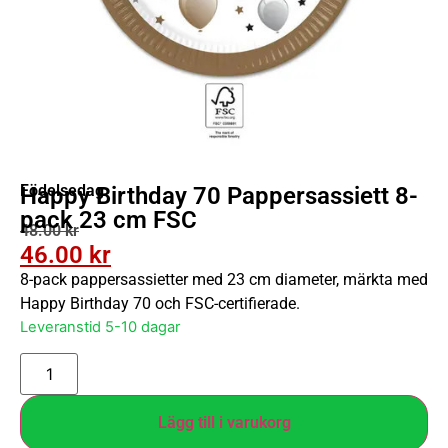
Födelsedag
Happy Birthday 70 Pappersassiett 8-
pack 23 cm FSC
48.00
kr
46.00
kr
8-pack pappersassietter med 23 cm diameter, märkta med
Happy Birthday 70 och FSC-certifierade.
Leveranstid 5-10 dagar
Lägg till i varukorg