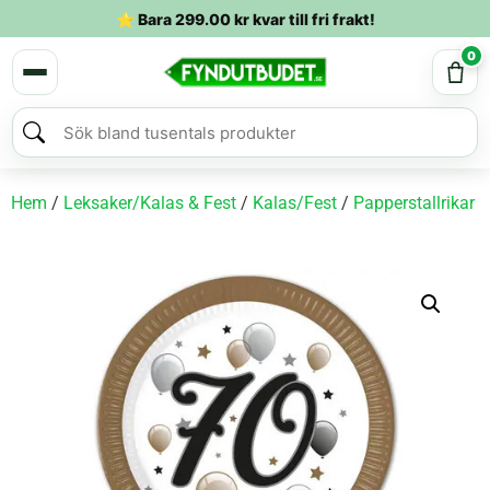
⭐ Bara
299.00
kr
kvar till fri frakt!
0
Hem
/
Leksaker/Kalas & Fest
/
Kalas/Fest
/
Papperstallrikar
/