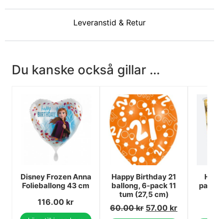
Leveranstid & Retur
Du kanske också gillar ...
Disney Frozen Anna
Happy Birthday 21
Hap
Folieballong 43 cm
ballong, 6-pack 11
papp
tum (27,5 cm)
m
116.00
kr
60.00
kr
57.00
kr