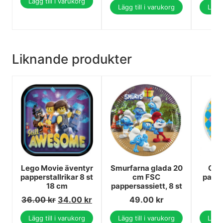
Lägg till i varukorg
Lägg till i varukorg
Lägg 
Liknande produkter
Lego Movie äventyr
Smurfarna glada 20
Cat 
papperstallrikar 8 st
cm FSC
pappe
18 cm
pappersassiett, 8 st
om
36.00
kr
34.00
kr
49.00
kr
Lägg till i varukorg
Lägg till i varukorg
Lägg 