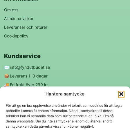
Om oss
Allmänna villkor
Leveranser och returer
Cookiepolicy
Kundservice
✉️
info@fyndutbudet.se
📦
Leverans 1–3 dagar
🚚
Fri frakt över 299 kr
😊
Nöjd kund-garanti
Hantera samtycke
För att ge en bra upplevelse använder vi teknik som cookies för att lagra
och/eller komma åt enhetsinformation. När du samtycker till dessa
Följ oss
tekniker kan vi behandla data som surfbeteende eller unika ID:n på
denna webbplats. Om du inte samtycker eller om du återkallar ditt
samtycke kan detta påverka vissa funktioner negativt.
f
◎