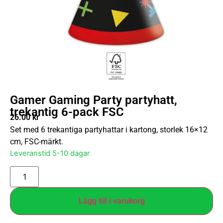
Gamer Gaming Party partyhatt,
trekantig 6-pack FSC
26.00
kr
Set med 6 trekantiga partyhattar i kartong, storlek 16×12
cm, FSC-märkt.
Leveranstid 5-10 dagar
Lägg till i varukorg