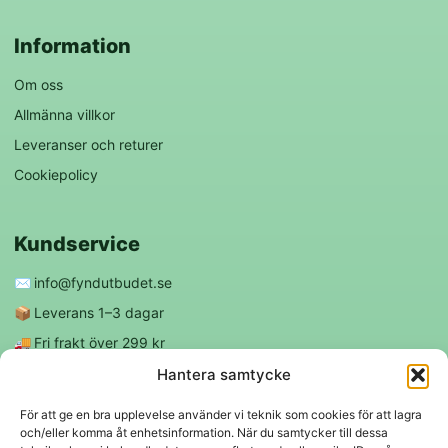
Information
Om oss
Allmänna villkor
Leveranser och returer
Cookiepolicy
Kundservice
✉️
info@fyndutbudet.se
📦
Leverans 1–3 dagar
🚚
Fri frakt över 299 kr
😊
Nöjd kund-garanti
Hantera samtycke
För att ge en bra upplevelse använder vi teknik som cookies för att lagra
och/eller komma åt enhetsinformation. När du samtycker till dessa
Följ oss