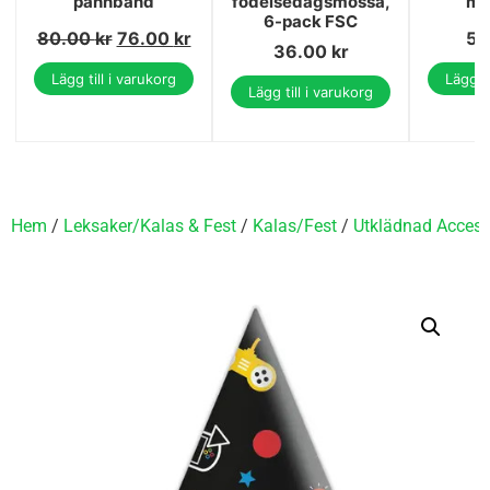
pannband
födelsedagsmössa,
ma
6-pack FSC
80.00
kr
76.00
kr
58
36.00
kr
Lägg till i varukorg
Lägg ti
Lägg till i varukorg
Hem
/
Leksaker/Kalas & Fest
/
Kalas/Fest
/
Utklädnad Access