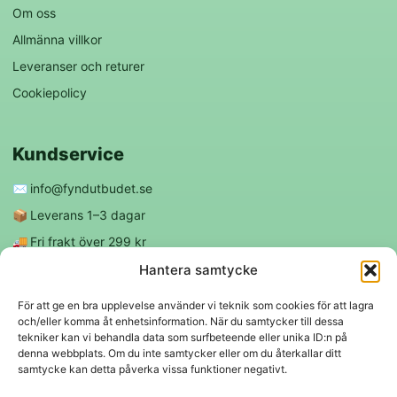
Om oss
Allmänna villkor
Leveranser och returer
Cookiepolicy
Kundservice
✉️
info@fyndutbudet.se
📦
Leverans 1–3 dagar
🚚
Fri frakt över 299 kr
😊
Nöjd kund-garanti
Hantera samtycke
För att ge en bra upplevelse använder vi teknik som cookies för att lagra
och/eller komma åt enhetsinformation. När du samtycker till dessa
Följ oss
tekniker kan vi behandla data som surfbeteende eller unika ID:n på
denna webbplats. Om du inte samtycker eller om du återkallar ditt
samtycke kan detta påverka vissa funktioner negativt.
f
◎