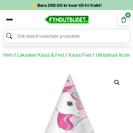
⭐ Bara
299.00
kr
kvar till fri frakt!
0
Hem
/
Leksaker/Kalas & Fest
/
Kalas/Fest
/
Utklädnad Access