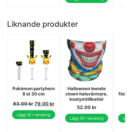
Liknande produkter
Pokémon partyhorn
Halloween leende
C
8 st 30 cm
clown halsvärmare,
födel
kostymtillbehör
6
83.00
kr
79.00
kr
52.00
kr
Lägg till i varukorg
Lägg till i varukorg
Lägg 