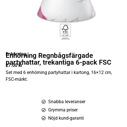
Enhörning
Enhörning Regnbågsfärgade
partyhattar, trekantiga 6-pack FSC
27.00
kr
Set med 6 enhörning partyhattar i kartong, 16×12 cm,
FSC-märkt.
Snabba leveranser
Grymma priser
Nöjd kund-garanti