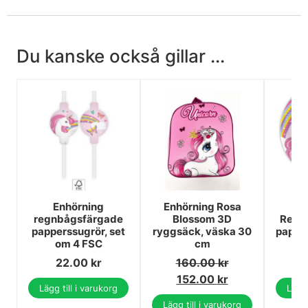
Du kanske också gillar ...
Enhörning
Enhörning Rosa
E
regnbågsfärgade
Blossom 3D
Regn
papperssugrör, set
ryggsäck, väska 30
papper
om 4 FSC
cm
2
22.00
kr
160.00
kr
152.00
kr
Lägg till i varukorg
Lägg 
Lägg till i varukorg