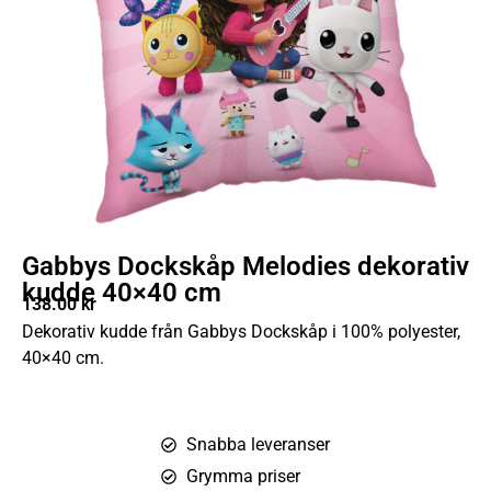
Gabbys Dockskåp Melodies dekorativ
kudde 40×40 cm
138.00
kr
Dekorativ kudde från Gabbys Dockskåp i 100% polyester,
40×40 cm.
Snabba leveranser
Grymma priser