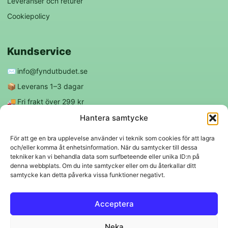
Leveranser och returer
Cookiepolicy
Kundservice
✉️
info@fyndutbudet.se
📦
Leverans 1–3 dagar
🚚
Fri frakt över 299 kr
😊
Nöjd kund-garanti
Hantera samtycke
För att ge en bra upplevelse använder vi teknik som cookies för att lagra
och/eller komma åt enhetsinformation. När du samtycker till dessa
Följ oss
tekniker kan vi behandla data som surfbeteende eller unika ID:n på
denna webbplats. Om du inte samtycker eller om du återkallar ditt
samtycke kan detta påverka vissa funktioner negativt.
f
◎
Acceptera
Trygga betalningar
Neka