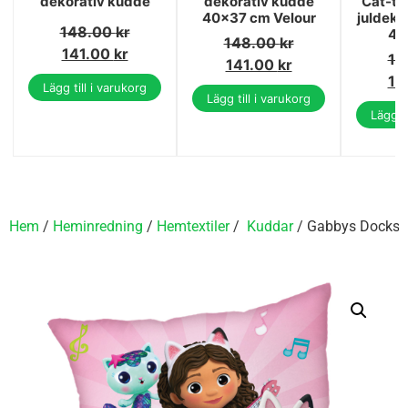
dekorativ kudde
dekorativ kudde
Cat-ta
40x37 cm Velour
juldeko
148.00
kr
40
148.00
kr
141.00
kr
14
141.00
kr
13
Lägg till i varukorg
Lägg till i varukorg
Lägg ti
Hem
/
Heminredning
/
Hemtextiler
/
Kuddar
/ Gabbys Docksk