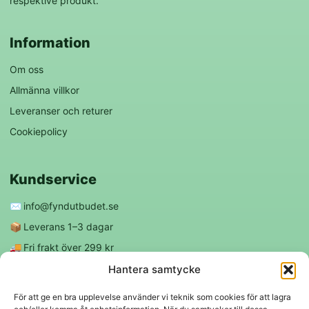
respektive produkt.
Information
Om oss
Allmänna villkor
Leveranser och returer
Cookiepolicy
Kundservice
✉️
info@fyndutbudet.se
📦
Leverans 1–3 dagar
🚚
Fri frakt över 299 kr
😊
Nöjd kund-garanti
Hantera samtycke
För att ge en bra upplevelse använder vi teknik som cookies för att lagra