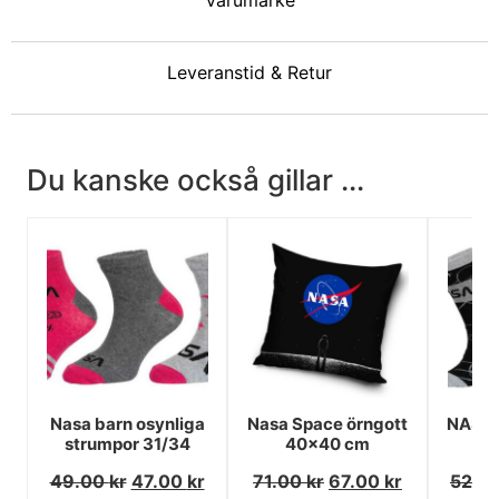
Varumärke
Leveranstid & Retur
Du kanske också gillar ...
Nasa barn osynliga
Nasa Space örngott
NASA 
strumpor 31/34
40x40 cm
sto
49.00
kr
47.00
kr
71.00
kr
67.00
kr
52.0