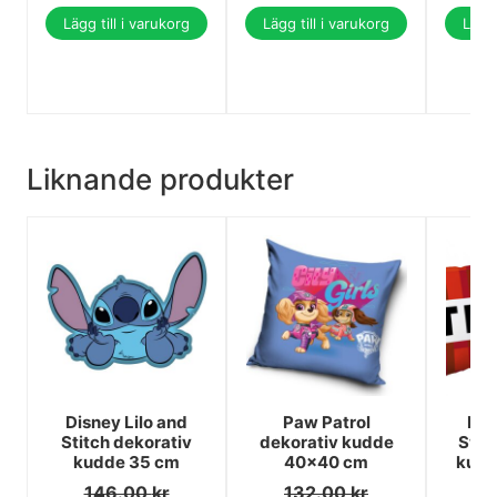
Lägg till i varukorg
Lägg till i varukorg
Lägg 
Liknande produkter
Disney Lilo and
Paw Patrol
Min
Stitch dekorativ
dekorativ kudde
Swor
kudde 35 cm
40x40 cm
kudd
146.00
kr
132.00
kr
1