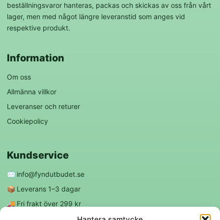
beställningsvaror hanteras, packas och skickas av oss från vårt
lager, men med något längre leveranstid som anges vid
respektive produkt.
Information
Om oss
Allmänna villkor
Leveranser och returer
Cookiepolicy
Kundservice
✉️
info@fyndutbudet.se
📦
Leverans 1–3 dagar
🚚
Fri frakt över 299 kr
😊
Nöjd kund-garanti
Hantera samtycke