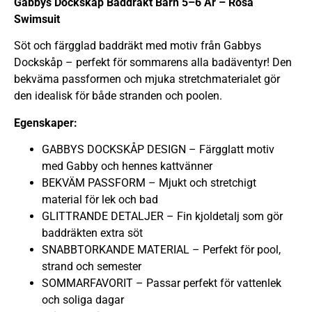
Gabbys Dockskåp Baddräkt Barn 5–6 År – Rosa
Swimsuit
Söt och färgglad baddräkt med motiv från Gabbys
Dockskåp – perfekt för sommarens alla badäventyr! Den
bekväma passformen och mjuka stretchmaterialet gör
den idealisk för både stranden och poolen.
Egenskaper:
GABBYS DOCKSKÅP DESIGN – Färgglatt motiv
med Gabby och hennes kattvänner
BEKVÄM PASSFORM – Mjukt och stretchigt
material för lek och bad
GLITTRANDE DETALJER – Fin kjoldetalj som gör
baddräkten extra söt
SNABBTORKANDE MATERIAL – Perfekt för pool,
strand och semester
SOMMARFAVORIT – Passar perfekt för vattenlek
och soliga dagar