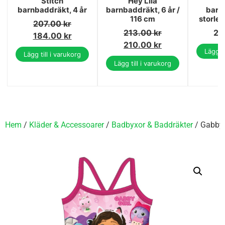
Stitch
Hey Lila
T
barnbaddräkt, 4 år
barnbaddräkt, 6 år /
barn
116 cm
storle
207.00
kr
213.00
kr
23
184.00
kr
210.00
kr
Lägg ti
Lägg till i varukorg
Lägg till i varukorg
Hem
/
Kläder & Accessoarer
/
Badbyxor & Baddräkter
/ Gabbys