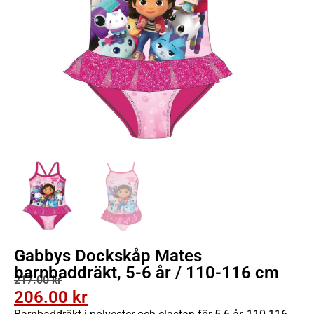
Gabbys Dockskåp Mates
barnbaddräkt, 5-6 år / 110-116 cm
217.00
kr
206.00
kr