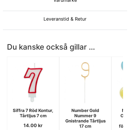
Varumärke
Leveranstid & Retur
Du kanske också gillar ...
Siffra 7 Röd Kontur,
Number Gold
Num
Tårtljus 7 cm
Nummer 9
Omb
Gnistrande Tårtljus
si
14.00
kr
17 cm
föde