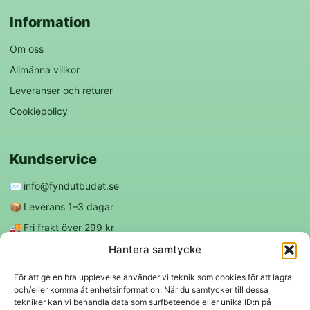
Information
Om oss
Allmänna villkor
Leveranser och returer
Cookiepolicy
Kundservice
✉️
info@fyndutbudet.se
📦
Leverans 1–3 dagar
🚚
Fri frakt över 299 kr
😊
Nöjd kund-garanti
Hantera samtycke
För att ge en bra upplevelse använder vi teknik som cookies för att lagra
och/eller komma åt enhetsinformation. När du samtycker till dessa
Följ oss
tekniker kan vi behandla data som surfbeteende eller unika ID:n på