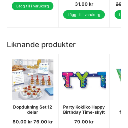
31.00
kr
20.0
Lägg till i varukorg
Lägg till i varukorg
Lägg 
Liknande produkter
Dopdukning Set 12
Party Kokliko Happy
PJ 
delar
Birthday Time-skylt
flag
80.00
kr
76.00
kr
79.00
kr