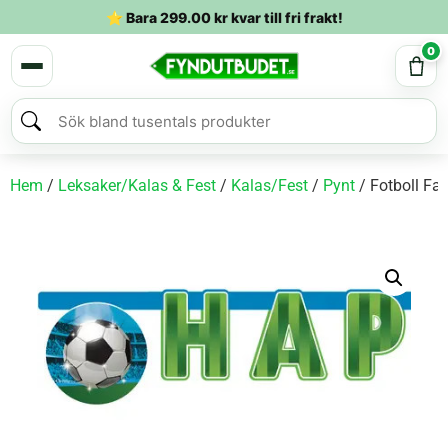
⭐ Bara
299.00
kr
kvar till fri frakt!
0
Hem
/
Leksaker/Kalas & Fest
/
Kalas/Fest
/
Pynt
/ Fotboll Fa