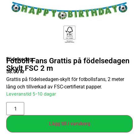
Födelsedag
Fotboll Fans Grattis på födelsedagen
Skylt FSC 2 m
58.00
kr
Grattis på födelsedagen-skylt för fotbollsfans, 2 meter
lång och tillverkad av FSC-certifierat papper.
Leveranstid 5-10 dagar
Lägg till i varukorg