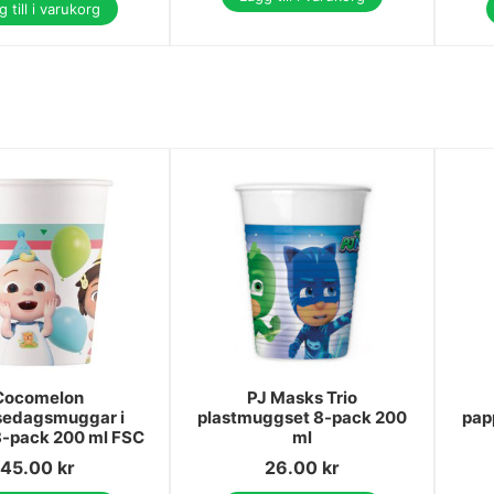
 till i varukorg
Cocomelon
PJ Masks Trio
sedagsmuggar i
plastmuggset 8-pack 200
pap
8-pack 200 ml FSC
ml
45.00
kr
26.00
kr