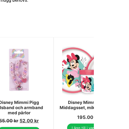
ngsmugg behövs.
Disney Mimmi Pigg
Disney Mimmi Pigg
lsband och armband
Middagsset, mikromaterial
med pärlor
195.00
kr
55.00
kr
52.00
kr
Lägg till i varukorg