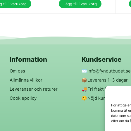
 till i varukorg
Lägg till i varukorg
Information
Kundservice
Om oss
✉️
info@fyndutbudet.se
Allmänna villkor
📦
Leverans 1–3 dagar
Leveranser och returer
🚚
Fri frakt över 299 kr
Cookiepolicy
😊
Nöjd kund-garanti
För att ge e
komma åt en
data som su
eller om du 