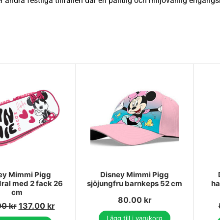
er andra festliga tillfällen där en pålitlig och miljövänlig engå
ey Mimmi Pigg
Disney Mimmi Pigg
ral med 2 fack 26
sjöjungfru barnkeps 52 cm
ha
cm
80.00
kr
00
kr
137.00
kr
Lägg till i varukorg