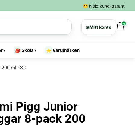
😊
Nöjd kund-garanti
0
◉
Mitt konto
er
Skola
Varumärken
🎒
⭐
▾
▾
k 200 ml FSC
mi Pigg Junior
gar 8-pack 200