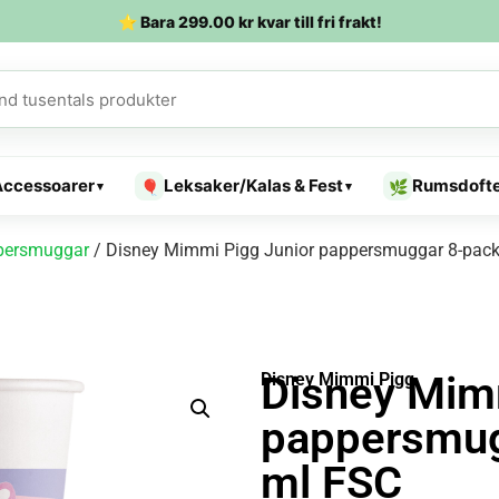
⭐ Bara
299.00
kr
kvar till fri frakt!
Accessoarer
Leksaker/Kalas & Fest
Rumsdoft
🎈
🌿
▾
▾
persmuggar
/ Disney Mimmi Pigg Junior pappersmuggar 8-pac
Disney Mim
Disney Mimmi Pigg
pappersmug
ml FSC