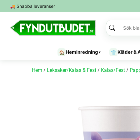
🚚
Snabba leveranser
Heminredning
Kläder & 
🏠
👕
▾
Hem
/
Leksaker/Kalas & Fest
/
Kalas/Fest
/
Pap