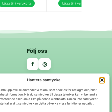
Lägg till i varukorg
Lägg till i varukorg
Följ oss
f
◎
Trygga betalningar
Hantera samtycke
Klarna
VISA
Mastercard
Swish
n bra upplevelse använder vi teknik som cookies för att lagra och/eller
hetsinformation. När du samtycker till dessa tekniker kan vi behandla
rfbeteende eller unika ID:n på denna webbplats. Om du inte samtycker
återkallar ditt samtycke kan detta påverka vissa funktioner negativt.