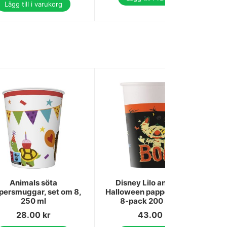
Lägg till i varukorg
Animals söta
Disney Lilo and Stitch
persmuggar, set om 8,
Halloween pappersmuggar
250 ml
8-pack 200 ml FSC
28.00
kr
43.00
kr