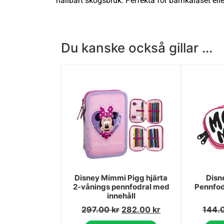
hållbart skogsbruk. Perfekta för barnkalaset ell
Du kanske också gillar ...
Disney Mimmi Pigg hjärta
Disn
2-vånings pennfodral med
Pennfod
innehåll
297.00
kr
282.00
kr
144.