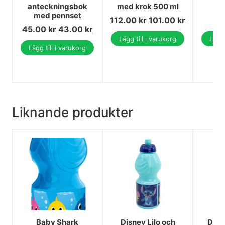
anteckningsbok
med krok 500 ml
b
med pennset
112.00
kr
101.00
kr
45.00
kr
43.00
kr
Lägg till i varukorg
Lägg 
Lägg till i varukorg
Liknande produkter
Baby Shark
Disney Lilo och
Disn