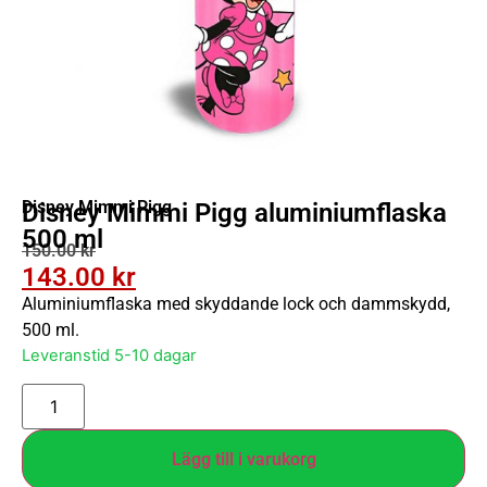
Disney Mimmi Pigg
Disney Mimmi Pigg aluminiumflaska
500 ml
150.00
kr
143.00
kr
Aluminiumflaska med skyddande lock och dammskydd,
500 ml.
Leveranstid 5-10 dagar
Lägg till i varukorg