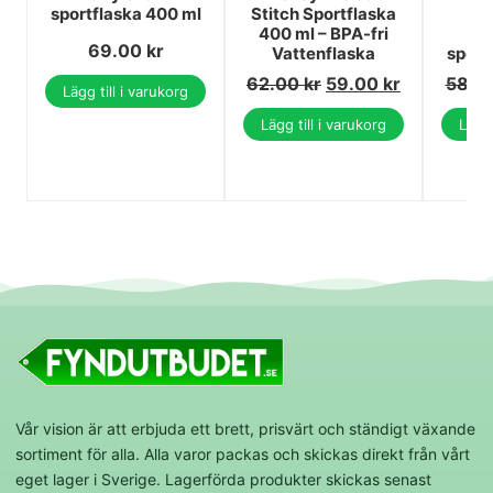
sportflaska 400 ml
Stitch Sportflaska
R
400 ml – BPA-fri
vat
69.00
kr
Vattenflaska
sport
62.00
kr
59.00
kr
58.0
Lägg till i varukorg
Lägg till i varukorg
Lägg 
Vår vision är att erbjuda ett brett, prisvärt och ständigt växande
sortiment för alla. Alla varor packas och skickas direkt från vårt
eget lager i Sverige. Lagerförda produkter skickas senast