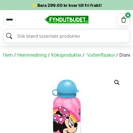
⭐ Bara
299.00
kr
kvar till fri frakt!
0
Hem
/
Heminredning
/
Köksprodukter
/
Vattenflaskor
/ Disne