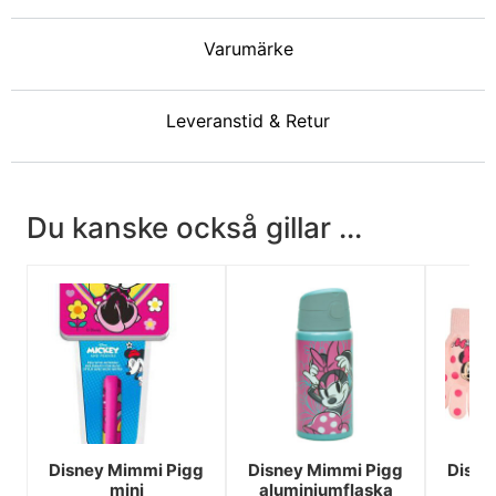
Varumärke
Leveranstid & Retur
Du kanske också gillar ...
Disney Mimmi Pigg
Disney Mimmi Pigg
Disne
mini
aluminiumflaska
ro