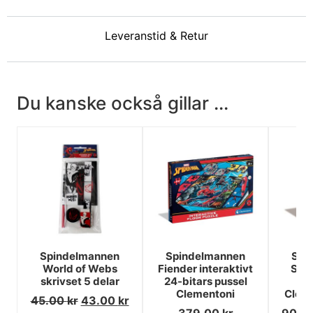
Leveranstid & Retur
Du kanske också gillar ...
Spindelmannen
Spindelmannen
Spi
World of Webs
Fiender interaktivt
Sini
skrivset 5 delar
24-bitars pussel
1
Clementoni
Cleme
45.00
kr
43.00
kr
379.00
kr
90.0