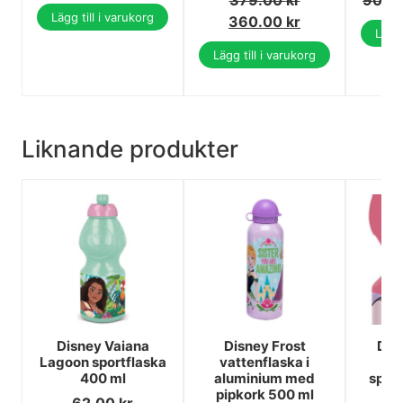
Lägg till i varukorg
360.00
kr
Lägg 
Lägg till i varukorg
Liknande produkter
Disney Vaiana
Disney Frost
Dis
Lagoon sportflaska
vattenflaska i
St
400 ml
aluminium med
sport
pipkork 500 ml
62.00
kr