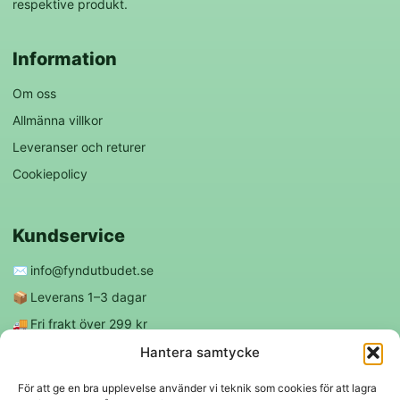
respektive produkt.
Information
Om oss
Allmänna villkor
Leveranser och returer
Cookiepolicy
Kundservice
✉️
info@fyndutbudet.se
📦
Leverans 1–3 dagar
🚚
Fri frakt över 299 kr
😊
Nöjd kund-garanti
Hantera samtycke
För att ge en bra upplevelse använder vi teknik som cookies för att lagra