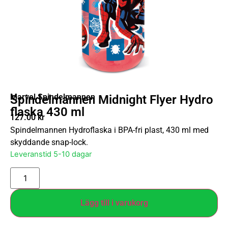
Marvel Spindelmannen
Spindelmannen Midnight Flyer Hydro
flaska 430 ml
127.00
kr
Spindelmannen Hydroflaska i BPA-fri plast, 430 ml med
skyddande snap-lock.
Leveranstid 5-10 dagar
Lägg till i varukorg