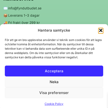
✉️
info@fyndutbudet.se
📦
Leverans 1–3 dagar
🚚
Fri frakt över 299 kr
😊
Nöjd kund-garanti
Hantera samtycke
För att ge en bra upplevelse använder vi teknik som cookies för att lagra
och/eller komma åt enhetsinformation. När du samtycker till dessa
Följ oss
tekniker kan vi behandla data som surfbeteende eller unika ID:n på
denna webbplats. Om du inte samtycker eller om du återkallar ditt
samtycke kan detta påverka vissa funktioner negativt.
f
◎
Acceptera
Trygga betalningar
Neka
Klarna
VISA
Mastercard
Swish
Visa preferenser
© 2026 EBM Fyndutbudet AB.
Cookie Policy
Svenskt lager 🇸🇪 • Snabba leveranser • Trygga köp