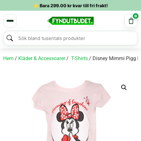
⭐ Bara
299.00
kr
kvar till fri frakt!
0
Hem
/
Kläder & Accessoarer
/
T-Shirts
/ Disney Mimmi Pigg k