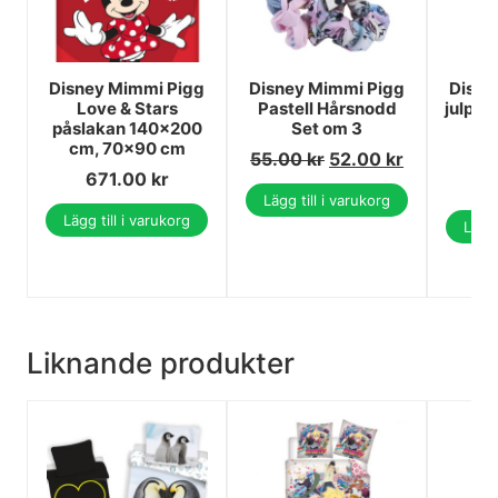
Disney Mimmi Pigg
Disney Mimmi Pigg
Disne
Love & Stars
Pastell Hårsnodd
julpyj
påslakan 140x200
Set om 3
1
cm, 70x90 cm
55.00
kr
52.00
kr
2
671.00
kr
2
Lägg till i varukorg
Lägg till i varukorg
Lägg 
Liknande produkter