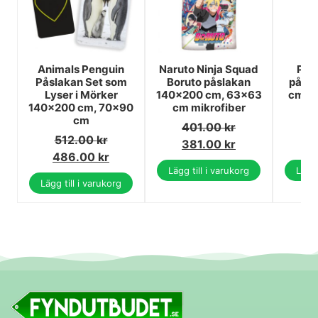
Animals Penguin
Naruto Ninja Squad
Paw 
Påslakan Set som
Boruto påslakan
påsl
Lyser i Mörker
140x200 cm, 63x63
cm, ö
140x200 cm, 70x90
cm mikrofiber
cm
401.00
kr
5
512.00
kr
381.00
kr
5
486.00
kr
Lägg till i varukorg
Lägg 
Lägg till i varukorg