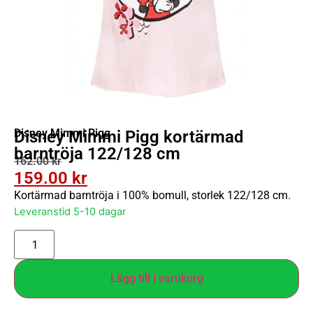
Disney Mimmi Pigg
Disney Mimmi Pigg kortärmad
barntröja 122/128 cm
162.00
kr
159.00
kr
Kortärmad barntröja i 100% bomull, storlek 122/128 cm.
Leveranstid 5-10 dagar
Lägg till i varukorg