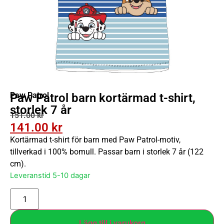
Paw Patrol
Paw Patrol barn kortärmad t-shirt,
storlek 7 år
151.00
kr
141.00
kr
Kortärmad t-shirt för barn med Paw Patrol-motiv,
tillverkad i 100% bomull. Passar barn i storlek 7 år (122
cm).
Leveranstid 5-10 dagar
Lägg till i varukorg