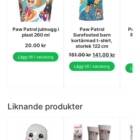
Paw Patrol julmugg i
Paw Patrol
Paw 
plast 260 ml
Surefooted barn
Raci
kortärmad t-shirt,
vä
20.00
kr
storlek 122 cm
4
151.00
kr
141.00
kr
4
Lägg till i varukorg
Lägg till i varukorg
Lägg 
Liknande produkter