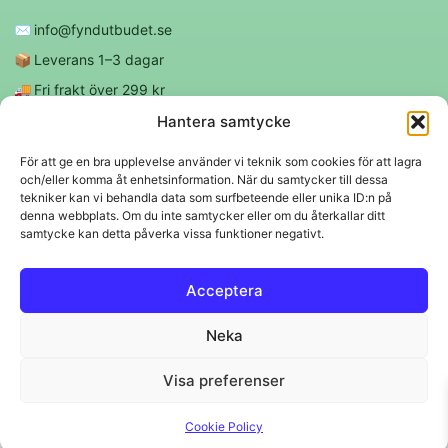
✉️
info@fyndutbudet.se
📦
Leverans 1–3 dagar
🚚
Fri frakt över 299 kr
😊
Nöjd kund-garanti
Hantera samtycke
För att ge en bra upplevelse använder vi teknik som cookies för att lagra
och/eller komma åt enhetsinformation. När du samtycker till dessa
Följ oss
tekniker kan vi behandla data som surfbeteende eller unika ID:n på
denna webbplats. Om du inte samtycker eller om du återkallar ditt
samtycke kan detta påverka vissa funktioner negativt.
f
◎
Acceptera
Trygga betalningar
Neka
Klarna
VISA
Mastercard
Swish
Visa preferenser
© 2026 EBM Fyndutbudet AB.
Cookie Policy
Svenskt lager 🇸🇪 • Snabba leveranser • Trygga köp