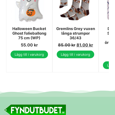
Halloween Bucket
Gremlins Grey vuxen
Dis
Ghost folieballong
långa strumpor
Stit
75 cm (WP)
36/43
14
örng
55.00
kr
85.00
kr
81.00
kr
6
Lägg till i varukorg
Lägg till i varukorg
5
Lägg 