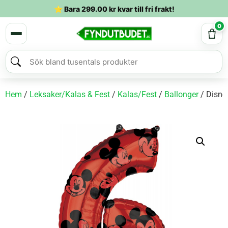
⭐ Bara
299.00
kr
kvar till fri frakt!
0
Hem
/
Leksaker/Kalas & Fest
/
Kalas/Fest
/
Ballonger
/ Disney