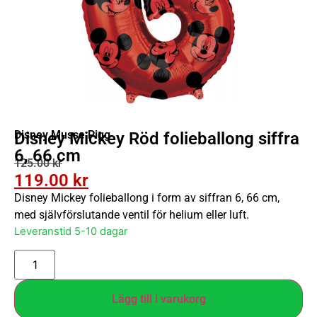
Disney Musse Pigg
Disney Mickey Röd folieballong siffra
6, 66 cm
125.00
kr
119.00
kr
Disney Mickey folieballong i form av siffran 6, 66 cm,
med självförslutande ventil för helium eller luft.
Leveranstid 5-10 dagar
Lägg till i varukorg