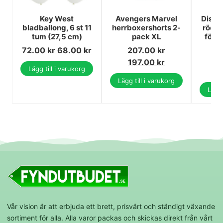
Key West
Avengers Marvel
Disne
bladballong, 6 st 11
herrboxershorts 2-
röd j
tum (27,5 cm)
pack XL
för b
72.00
kr
68.00
kr
207.00
kr
3
197.00
kr
Lägg till i varukorg
3
Lägg till i varukorg
Lägg 
Vår vision är att erbjuda ett brett, prisvärt och ständigt växande
sortiment för alla. Alla varor packas och skickas direkt från vårt