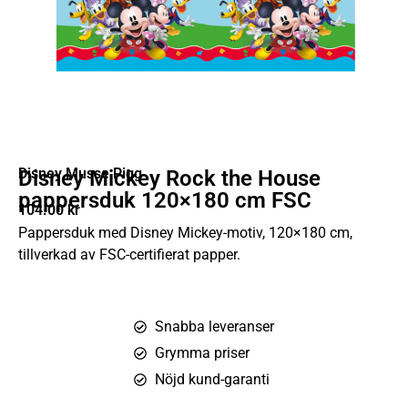
Disney Musse Pigg
Disney Mickey Rock the House
pappersduk 120×180 cm FSC
104.00
kr
Pappersduk med Disney Mickey-motiv, 120×180 cm,
tillverkad av FSC-certifierat papper.
Snabba leveranser
Grymma priser
Nöjd kund-garanti