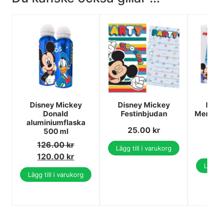
Disney Mickey
Disney Mickey
Dis
Donald
Festinbjudan
Memor
aluminiumflaska
25.00
kr
500 ml
1
126.00
kr
1
Lägg till i varukorg
120.00
kr
Lägg 
Lägg till i varukorg