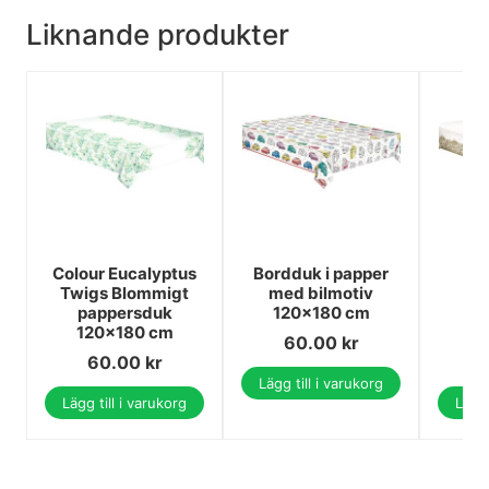
Liknande produkter
Colour Eucalyptus
Bordduk i papper
Co
Twigs Blommigt
med bilmotiv
d
pappersduk
120x180 cm
pa
120x180 cm
12
60.00
kr
60.00
kr
Lägg till i varukorg
Lägg till i varukorg
Lägg 