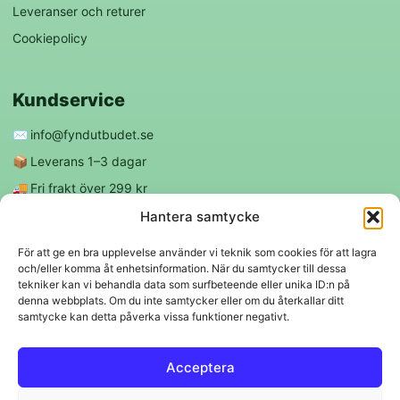
Leveranser och returer
Cookiepolicy
Kundservice
✉️
info@fyndutbudet.se
📦
Leverans 1–3 dagar
🚚
Fri frakt över 299 kr
😊
Nöjd kund-garanti
Hantera samtycke
För att ge en bra upplevelse använder vi teknik som cookies för att lagra
och/eller komma åt enhetsinformation. När du samtycker till dessa
Följ oss
tekniker kan vi behandla data som surfbeteende eller unika ID:n på
denna webbplats. Om du inte samtycker eller om du återkallar ditt
samtycke kan detta påverka vissa funktioner negativt.
f
◎
Acceptera
Trygga betalningar